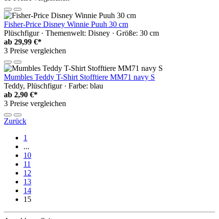
Fisher-Price Disney Winnie Puuh 30 cm
Plüschfigur · Themenwelt: Disney · Größe: 30 cm
ab
29,99 €*
3 Preise vergleichen
Mumbles Teddy T-Shirt Stofftiere MM71 navy S
Teddy, Plüschfigur · Farbe: blau
ab
2,90 €*
3 Preise vergleichen
Zurück
1
...
10
11
12
13
14
15