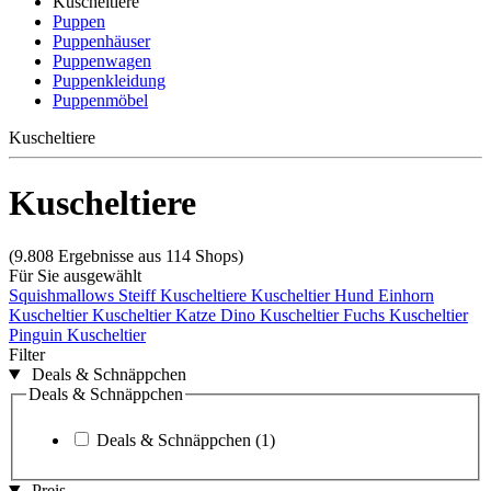
Kuscheltiere
Puppen
Puppenhäuser
Puppenwagen
Puppenkleidung
Puppenmöbel
Kuscheltiere
Kuscheltiere
(9.808 Ergebnisse aus 114 Shops)
Für Sie ausgewählt
Squishmallows
Steiff Kuscheltiere
Kuscheltier Hund
Einhorn
Kuscheltier
Kuscheltier Katze
Dino Kuscheltier
Fuchs Kuscheltier
Pinguin Kuscheltier
Filter
Deals & Schnäppchen
Deals & Schnäppchen
Deals & Schnäppchen
(1)
Preis