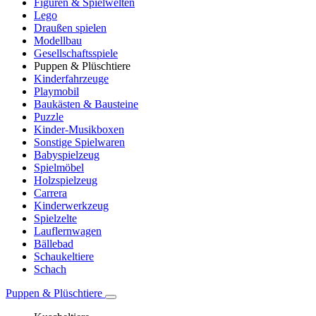
Figuren & Spielwelten
Lego
Draußen spielen
Modellbau
Gesellschaftsspiele
Puppen & Plüschtiere
Kinderfahrzeuge
Playmobil
Baukästen & Bausteine
Puzzle
Kinder-Musikboxen
Sonstige Spielwaren
Babyspielzeug
Spielmöbel
Holzspielzeug
Carrera
Kinderwerkzeug
Spielzelte
Lauflernwagen
Bällebad
Schaukeltiere
Schach
Puppen & Plüschtiere