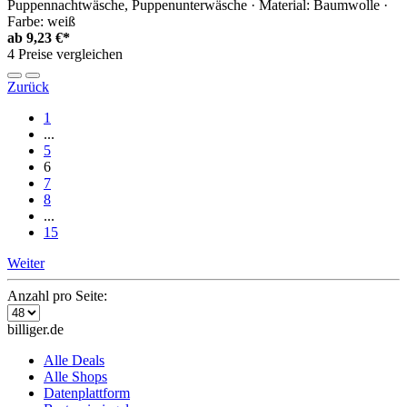
Puppennachtwäsche, Puppenunterwäsche · Material: Baumwolle ·
Farbe: weiß
ab
9,23 €*
4 Preise vergleichen
Zurück
1
...
5
6
7
8
...
15
Weiter
Anzahl pro Seite:
billiger.de
Alle Deals
Alle Shops
Datenplattform