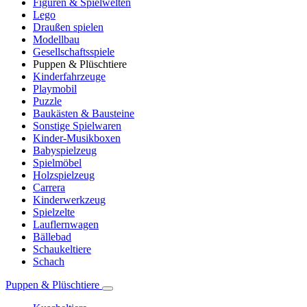
Figuren & Spielwelten
Lego
Draußen spielen
Modellbau
Gesellschaftsspiele
Puppen & Plüschtiere
Kinderfahrzeuge
Playmobil
Puzzle
Baukästen & Bausteine
Sonstige Spielwaren
Kinder-Musikboxen
Babyspielzeug
Spielmöbel
Holzspielzeug
Carrera
Kinderwerkzeug
Spielzelte
Lauflernwagen
Bällebad
Schaukeltiere
Schach
Puppen & Plüschtiere