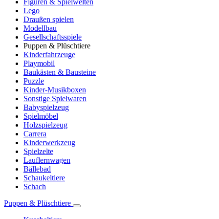
Figuren & Spielwelten
Lego
Draußen spielen
Modellbau
Gesellschaftsspiele
Puppen & Plüschtiere
Kinderfahrzeuge
Playmobil
Baukästen & Bausteine
Puzzle
Kinder-Musikboxen
Sonstige Spielwaren
Babyspielzeug
Spielmöbel
Holzspielzeug
Carrera
Kinderwerkzeug
Spielzelte
Lauflernwagen
Bällebad
Schaukeltiere
Schach
Puppen & Plüschtiere