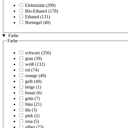
Elektrizität
(299)
Bio-Ethanol
(178)
Ethanol
(131)
Brenngel
(40)
Farbe
Farbe
schwarz
(356)
grau
(39)
weiß
(132)
rot
(74)
orange
(49)
gelb
(49)
beige
(1)
braun
(6)
grün
(7)
blau
(21)
lila
(3)
pink
(2)
rosa
(5)
silber
(23)