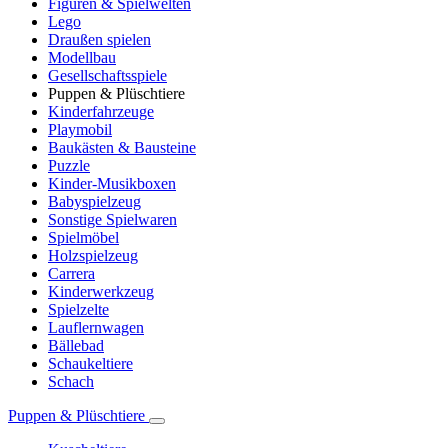
Figuren & Spielwelten
Lego
Draußen spielen
Modellbau
Gesellschaftsspiele
Puppen & Plüschtiere
Kinderfahrzeuge
Playmobil
Baukästen & Bausteine
Puzzle
Kinder-Musikboxen
Babyspielzeug
Sonstige Spielwaren
Spielmöbel
Holzspielzeug
Carrera
Kinderwerkzeug
Spielzelte
Lauflernwagen
Bällebad
Schaukeltiere
Schach
Puppen & Plüschtiere