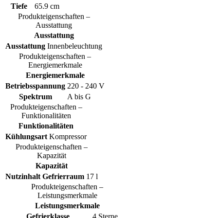
Tiefe
65.9 cm
Produkteigenschaften –
Ausstattung
Ausstattung
Ausstattung
Innenbeleuchtung
Produkteigenschaften –
Energiemerkmale
Energiemerkmale
Betriebsspannung
220 - 240 V
Spektrum
A bis G
Produkteigenschaften –
Funktionalitäten
Funktionalitäten
Kühlungsart
Kompressor
Produkteigenschaften –
Kapazität
Kapazität
Nutzinhalt Gefrierraum
17 l
Produkteigenschaften –
Leistungsmerkmale
Leistungsmerkmale
Gefrierklasse
4 Sterne