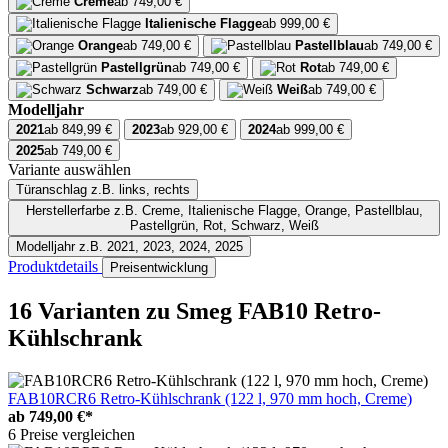
Creme
ab 749,00 €
Italienische Flagge
ab 999,00 €
Orange
ab 749,00 €
Pastellblau
ab 749,00 €
Pastellgrün
ab 749,00 €
Rot
ab 749,00 €
Schwarz
ab 749,00 €
Weiß
ab 749,00 €
Modelljahr
2021
ab 849,99 €
2023
ab 929,00 €
2024
ab 999,00 €
2025
ab 749,00 €
Variante auswählen
Türanschlag
z.B. links, rechts
Herstellerfarbe
z.B. Creme, Italienische Flagge, Orange, Pastellblau,
Pastellgrün, Rot, Schwarz, Weiß
Modelljahr
z.B. 2021, 2023, 2024, 2025
Produktdetails
Preisentwicklung
16 Varianten
zu Smeg FAB10 Retro-
Kühlschrank
FAB10RCR6 Retro-Kühlschrank (122 l, 970 mm hoch, Creme)
ab
749,00 €*
6 Preise vergleichen