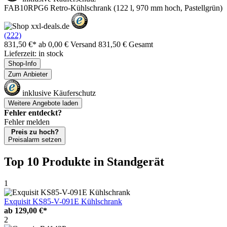
FAB10RPG6 Retro-Kühlschrank (122 l, 970 mm hoch, Pastellgrün)
(222)
831,50 €*
ab 0,00 € Versand
831,50 € Gesamt
Lieferzeit: in stock
Shop-Info
Zum Anbieter
inklusive Käuferschutz
Weitere Angebote laden
Fehler entdeckt?
Fehler melden
Preis zu hoch?
Preisalarm setzen
Top 10 Produkte
in Standgerät
1
Exquisit KS85-V-091E Kühlschrank
ab
129,00 €*
2