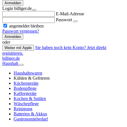
Anmelden
Login billiger.de
E-Mail-Adresse
Passwort
angemeldet bleiben
Passwort vergessen?
Anmelden
oder
Sie haben noch kein Konto? Jetzt direkt
Weiter mit Apple
registrieren.
billiger.de
Haushalt
Haushaltswaren
Kühlen & Gefrieren
Küchengeräte
Bodenpflege
Kaffeegeräte
Kochen & Spülen
Wäschepflege
Reinigung
Batterien & Akkus
Gastronomiebedarf