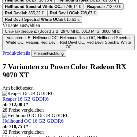
Hellhound OC
ab 718,75 €
Hellhound Reva OC
ab 789,00 €
Hellhound Spectral White OC
ab 746,14 €
Reaper
ab 712,00 €
Red Devil
ab 855,22 €
Red Devil OC
ab 798,67 €
Red Devil Spectral White OC
ab 815,51 €
Variante auswählen
Chip-Taktfrequenz (Boost)
z.B. 2970 MHz, 3010 MHz, 3060 MHz
Varianten
z.B. Hellhound OC, Hellhound Reva OC, Hellhound Spectral
White OC, Reaper, Red Devil, Red Devil OC, Red Devil Spectral White
OC
Produktdetails
Preisentwicklung
7 Varianten
zu PowerColor Radeon RX
9070 XT
Am beliebtesten
Reaper 16 GB GDDR6
ab
712,00 €*
28 Preise vergleichen
Hellhound OC 16 GB GDDR6
ab
718,75 €*
32 Preise vergleichen