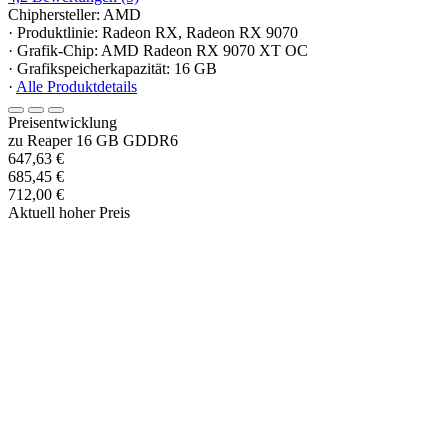
Chiphersteller: AMD
· Produktlinie: Radeon RX, Radeon RX 9070
· Grafik-Chip: AMD Radeon RX 9070 XT OC
· Grafikspeicherkapazität: 16 GB
·
Alle Produktdetails
Preisentwicklung
zu Reaper 16 GB GDDR6
647,63 €
685,45 €
712,00 €
Aktuell hoher Preis