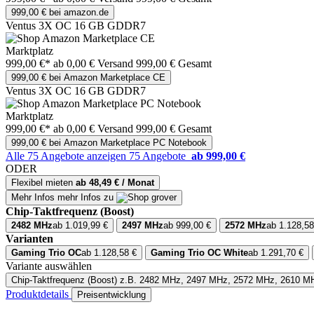
999,00 € bei amazon.de
Ventus 3X OC 16 GB GDDR7
Marktplatz
999,00 €*
ab 0,00 € Versand
999,00 € Gesamt
999,00 € bei Amazon Marketplace CE
Ventus 3X OC 16 GB GDDR7
Marktplatz
999,00 €*
ab 0,00 € Versand
999,00 € Gesamt
999,00 € bei Amazon Marketplace PC Notebook
Alle 75 Angebote anzeigen
75 Angebote
ab 999,00 €
ODER
Flexibel mieten
ab 48,49 € / Monat
Mehr Infos
mehr Infos zu
Chip-Taktfrequenz (Boost)
2482 MHz
ab 1.019,99 €
2497 MHz
ab 999,00 €
2572 MHz
ab 1.128,58
Varianten
Gaming Trio OC
ab 1.128,58 €
Gaming Trio OC White
ab 1.291,70 €
Variante auswählen
Chip-Taktfrequenz (Boost)
z.B. 2482 MHz, 2497 MHz, 2572 MHz, 2610 M
Produktdetails
Preisentwicklung