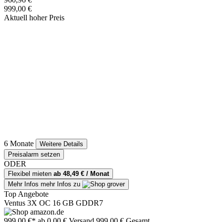
999,00 €
Aktuell hoher Preis
6 Monate
Weitere Details
Preisalarm setzen
ODER
Flexibel mieten
ab 48,49 € / Monat
Mehr Infos
mehr Infos zu
Top Angebote
Ventus 3X OC 16 GB GDDR7
999,00 €*
ab 0,00 € Versand
999,00 € Gesamt