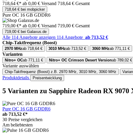
718,64 €*
ab 0,00 € Versand
718,64 € Gesamt
718,64 € bei mobpicker
Pure OC 16 GB GDDR6
719,00 €*
ab 0,00 € Versand
719,00 € Gesamt
719,00 € bei Galaxus.de
Alle 114 Angebote anzeigen
114 Angebote
ab 713,52 €
Chip-Taktfrequenz (Boost)
2970 MHz
ab 718,64 €
3010 MHz
ab 713,52 €
3060 MHz
ab 771,11 €
Varianten
Nitro+ OC
ab 771,11 €
Nitro+ OC Crimson Desert Version
ab 789,02 €
Variante auswählen
Chip-Taktfrequenz (Boost)
z.B. 2970 MHz, 3010 MHz, 3060 MHz
Varian
Produktdetails
Preisentwicklung
5 Varianten
zu Sapphire Radeon RX 9070
Pure OC 16 GB GDDR6
ab
713,52 €*
30 Preise vergleichen
Am beliebtesten