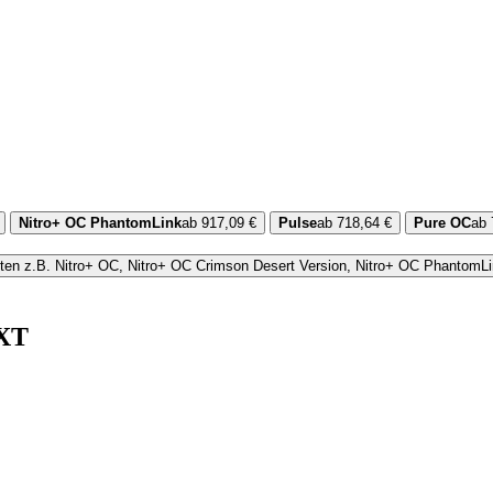
Nitro+ OC PhantomLink
ab 917,09 €
Pulse
ab 718,64 €
Pure OC
ab 
ten
z.B. Nitro+ OC, Nitro+ OC Crimson Desert Version, Nitro+ OC PhantomL
 XT