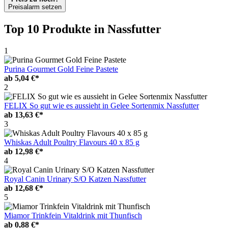
Preisalarm setzen
Top 10 Produkte
in Nassfutter
1
Purina Gourmet Gold Feine Pastete
ab
5,04 €*
2
FELIX So gut wie es aussieht in Gelee Sortenmix Nassfutter
ab
13,63 €*
3
Whiskas Adult Poultry Flavours 40 x 85 g
ab
12,98 €*
4
Royal Canin Urinary S/O Katzen Nassfutter
ab
12,68 €*
5
Miamor Trinkfein Vitaldrink mit Thunfisch
ab
0,88 €*