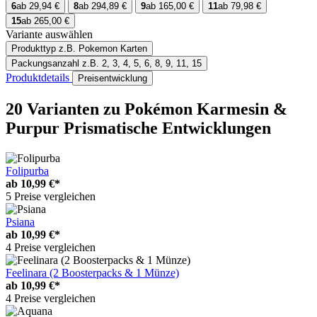
6
ab 29,94 €
8
ab 294,89 €
9
ab 165,00 €
11
ab 79,98 €
15
ab 265,00 €
Variante auswählen
Produkttyp
z.B. Pokemon Karten
Packungsanzahl
z.B. 2, 3, 4, 5, 6, 8, 9, 11, 15
Produktdetails
Preisentwicklung
20 Varianten
zu Pokémon Karmesin &
Purpur Prismatische Entwicklungen
Folipurba
ab
10,99 €*
5 Preise vergleichen
Psiana
ab
10,99 €*
4 Preise vergleichen
Feelinara (2 Boosterpacks & 1 Münze)
ab
10,99 €*
4 Preise vergleichen