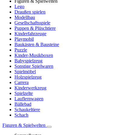
Figuren & Spielwelten
Lego
Draußen spielen
Modellbau
Gesellschaftsspiele
Puppen & Plüschtiere
Kinderfahrzeuge
Playmobil
Baukästen & Bausteine
Puzzle
Kinder-Musikboxen
Babyspielzeug
Sonstige Spielwaren
Spielmöbel
Holzspielzeug
Carrera
Kinderwerkzeug
Spielzelte
Lauflernwagen
Bällebad
Schaukeltiere
Schach
Figuren & Spielwelten