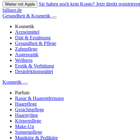
Sie haben noch kein Konto? Jetzt direkt registrieren
Weiter mit Apple
billiger.de
Gesundheit & Kosmetik
Kosmetik
Arzneimittel
Diät & Ernährung
Gesundheit & Pflege
Zahnpflege
Augenoptik
Wellness
Erotik & Verhütung
Desinfektionsmittel
Kosmetik
Parfum
Rasur & Haarentfernung
Haarpflege
Gesichtspflege
Haarstyling
Körperpflege
Make-Up
Sonnenpflege
Maniküre & Pediküre