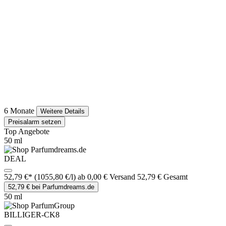
6 Monate
Weitere Details
Preisalarm setzen
Top Angebote
50 ml
DEAL
52,79 €*
(1055,80 €/l)
ab 0,00 € Versand
52,79 € Gesamt
52,79 € bei Parfumdreams.de
50 ml
BILLIGER-CK8