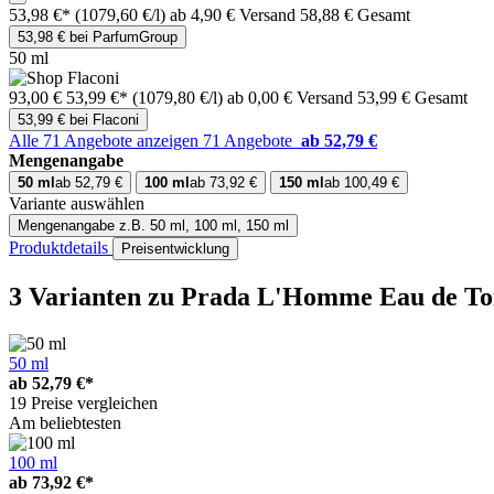
53,98 €*
(1079,60 €/l)
ab 4,90 € Versand
58,88 € Gesamt
53,98 € bei ParfumGroup
50 ml
93,00 €
53,99 €*
(1079,80 €/l)
ab 0,00 € Versand
53,99 € Gesamt
53,99 € bei Flaconi
Alle 71 Angebote anzeigen
71 Angebote
ab 52,79 €
Mengenangabe
50 ml
ab 52,79 €
100 ml
ab 73,92 €
150 ml
ab 100,49 €
Variante auswählen
Mengenangabe
z.B. 50 ml, 100 ml, 150 ml
Produktdetails
Preisentwicklung
3 Varianten
zu Prada L'Homme Eau de Toi
50 ml
ab
52,79 €*
19 Preise vergleichen
Am beliebtesten
100 ml
ab
73,92 €*