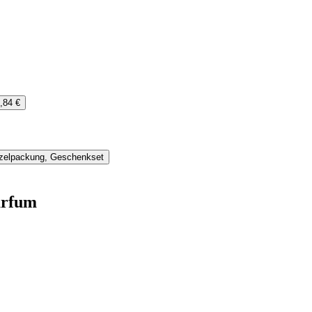
,84 €
nzelpackung, Geschenkset
arfum