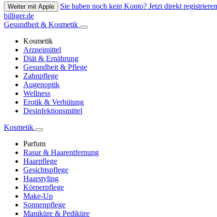
Sie haben noch kein Konto? Jetzt direkt registrieren
Weiter mit Apple
billiger.de
Gesundheit & Kosmetik
Kosmetik
Arzneimittel
Diät & Ernährung
Gesundheit & Pflege
Zahnpflege
Augenoptik
Wellness
Erotik & Verhütung
Desinfektionsmittel
Kosmetik
Parfum
Rasur & Haarentfernung
Haarpflege
Gesichtspflege
Haarstyling
Körperpflege
Make-Up
Sonnenpflege
Maniküre & Pediküre