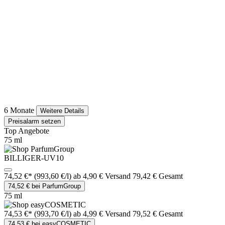
6 Monate
Weitere Details
Preisalarm setzen
Top Angebote
75 ml
BILLIGER-UV10
74,52 €*
(993,60 €/l)
ab 4,90 € Versand
79,42 € Gesamt
74,52 € bei ParfumGroup
75 ml
74,53 €*
(993,70 €/l)
ab 4,99 € Versand
79,52 € Gesamt
74,53 € bei easyCOSMETIC