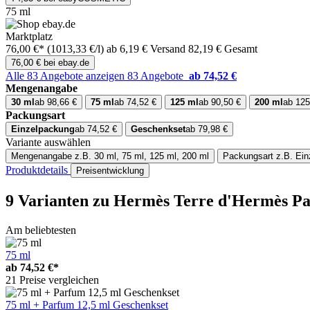
75 ml
Marktplatz
76,00 €*
(1013,33 €/l)
ab 6,19 € Versand
82,19 € Gesamt
76,00 € bei ebay.de
Alle 83 Angebote anzeigen
83 Angebote
ab 74,52 €
Mengenangabe
30 ml
ab 98,66 €
75 ml
ab 74,52 €
125 ml
ab 90,50 €
200 ml
ab 125
Packungsart
Einzelpackung
ab 74,52 €
Geschenkset
ab 79,98 €
Variante auswählen
Mengenangabe
z.B. 30 ml, 75 ml, 125 ml, 200 ml
Packungsart
z.B. Ei
Produktdetails
Preisentwicklung
9 Varianten
zu Hermès Terre d'Hermès P
Am beliebtesten
75 ml
ab
74,52 €*
21 Preise vergleichen
75 ml + Parfum 12,5 ml Geschenkset