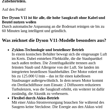
Zubehörteilen.
Auf den Punkt!
Der Dyson V11 ist für alle, die hohe Saugkraft ohne Kabel und
Beutel nutzen wollen
Durch automatische Anpassung an die Bodenart reinigen sie bis zu
60 Minuten lang intelligent und gründlich.
Was zeichnet die Dyson V11-Modelle besonders aus?
Zyklon-Technologie und beutelloser Betrieb
In einem konischen Behälter bewegt sich die eingesaugte Luft
im Kreis. Dabei entstehen Fliehkräfte, die die Staubpartikel
nach außen treiben. Die Zentrifugalkräfte trennen auch
feinsten Staub und Allergene von der Luft. Sie landen im
integrierten beutellosen Staubbehälter. Der Motor rotiert mit
bis zu 125.000 U/min – das ist für einen kabellosen
Staubsauger außergewöhnlich. In dem neuen Motor kommt
ein Dreifachdiffusor zum Einsatz: 2 Diffusoren reduzieren
Turbulenzen, was die Saugkraft erhöht, ein weiterer ist dafür
zuständig, die Akustik zu verbessern.
Flexibel durch Akku-Betrieb
Mit einer Akku-Stromversorgung brauchen Sie während des
Saugens keine Steckdose. Die Energie aus den Akkus wird