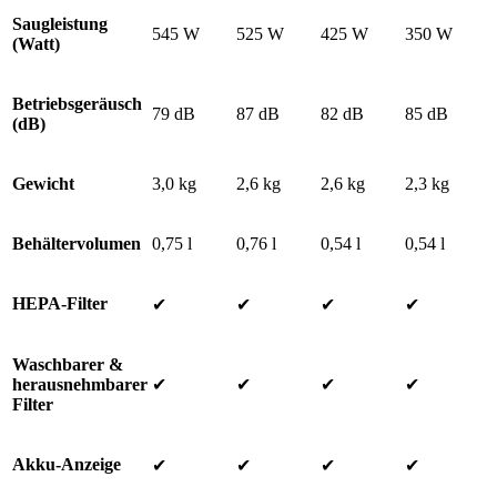
Saugleistung
545 W
525 W
425 W
350 W
(Watt)
Betriebsgeräusch
79 dB
87 dB
82 dB
85 dB
(dB)
Gewicht
3,0 kg
2,6 kg
2,6 kg
2,3 kg
Behältervolumen
0,75 l
0,76 l
0,54 l
0,54 l
HEPA-Filter
✔
✔
✔
✔
Waschbarer &
herausnehmbarer
✔
✔
✔
✔
Filter
Akku-Anzeige
✔
✔
✔
✔