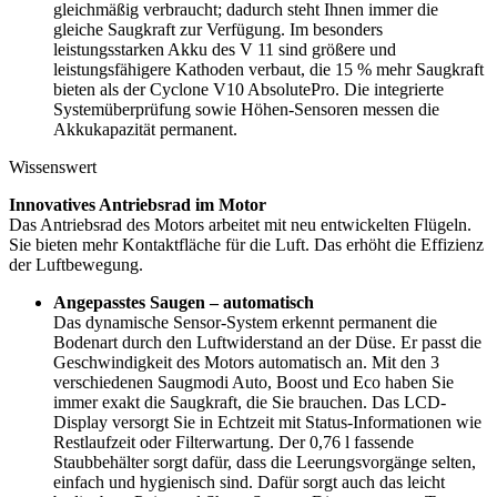
gleichmäßig verbraucht; dadurch steht Ihnen immer die
gleiche Saugkraft zur Verfügung. Im besonders
leistungsstarken Akku des V 11 sind größere und
leistungsfähigere Kathoden verbaut, die 15 % mehr Saugkraft
bieten als der Cyclone V10 AbsolutePro. Die integrierte
Systemüberprüfung sowie Höhen-Sensoren messen die
Akkukapazität permanent.
Wissenswert
Innovatives Antriebsrad im Motor
Das Antriebsrad des Motors arbeitet mit neu entwickelten Flügeln.
Sie bieten mehr Kontaktfläche für die Luft. Das erhöht die Effizienz
der Luftbewegung.
Angepasstes Saugen – automatisch
Das dynamische Sensor-System erkennt permanent die
Bodenart durch den Luftwiderstand an der Düse. Er passt die
Geschwindigkeit des Motors automatisch an. Mit den 3
verschiedenen Saugmodi Auto, Boost und Eco haben Sie
immer exakt die Saugkraft, die Sie brauchen. Das LCD-
Display versorgt Sie in Echtzeit mit Status-Informationen wie
Restlaufzeit oder Filterwartung. Der 0,76 l fassende
Staubbehälter sorgt dafür, dass die Leerungsvorgänge selten,
einfach und hygienisch sind. Dafür sorgt auch das leicht