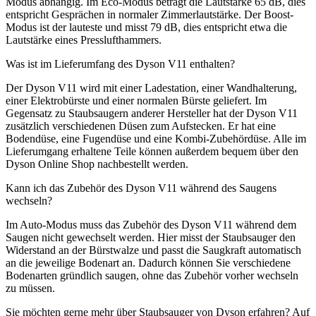
Modus abhängig. Im Eco-Modus beträgt die Lautstärke 65 dB, dies
entspricht Gesprächen in normaler Zimmerlautstärke. Der Boost-
Modus ist der lauteste und misst 79 dB, dies entspricht etwa die
Lautstärke eines Presslufthammers.
Was ist im Lieferumfang des Dyson V11 enthalten?
Der Dyson V11 wird mit einer Ladestation, einer Wandhalterung,
einer Elektrobürste und einer normalen Bürste geliefert. Im
Gegensatz zu Staubsaugern anderer Hersteller hat der Dyson V11
zusätzlich verschiedenen Düsen zum Aufstecken. Er hat eine
Bodendüse, eine Fugendüse und eine Kombi-Zubehördüse. Alle im
Lieferumgang erhaltene Teile können außerdem bequem über den
Dyson Online Shop nachbestellt werden.
Kann ich das Zubehör des Dyson V11 während des Saugens
wechseln?
Im Auto-Modus muss das Zubehör des Dyson V11 während dem
Saugen nicht gewechselt werden. Hier misst der Staubsauger den
Widerstand an der Bürstwalze und passt die Saugkraft automatisch
an die jeweilige Bodenart an. Dadurch können Sie verschiedene
Bodenarten gründlich saugen, ohne das Zubehör vorher wechseln
zu müssen.
Sie möchten gerne mehr über Staubsauger von Dyson erfahren? Auf