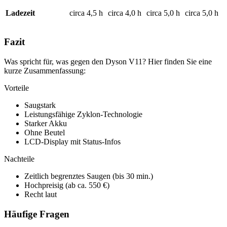
Ladezeit
circa 4,5 h
circa 4,0 h
circa 5,0 h
circa 5,0 h
Fazit
Was spricht für, was gegen den Dyson V11? Hier finden Sie eine
kurze Zusammenfassung:
Vorteile
Saugstark
Leistungsfähige Zyklon-Technologie
Starker Akku
Ohne Beutel
LCD-Display mit Status-Infos
Nachteile
Zeitlich begrenztes Saugen (bis 30 min.)
Hochpreisig (ab ca. 550 €)
Recht laut
Häufige Fragen