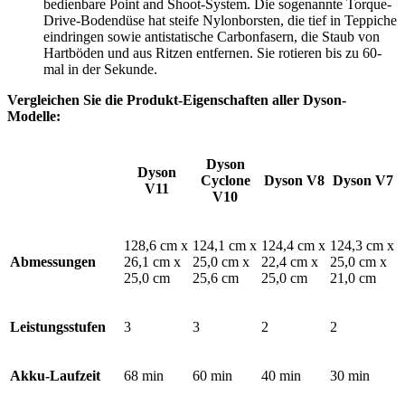
bedienbare Point and Shoot-System. Die sogenannte Torque-
Drive-Bodendüse hat steife Nylonborsten, die tief in Teppiche
eindringen sowie antistatische Carbonfasern, die Staub von
Hartböden und aus Ritzen entfernen. Sie rotieren bis zu 60-
mal in der Sekunde.
Vergleichen Sie die Produkt-Eigenschaften aller Dyson-
Modelle:
Dyson
Dyson
Cyclone
Dyson V8
Dyson V7
V11
V10
128,6 cm x
124,1 cm x
124,4 cm x
124,3 cm x
Abmessungen
26,1 cm x
25,0 cm x
22,4 cm x
25,0 cm x
25,0 cm
25,6 cm
25,0 cm
21,0 cm
Leistungsstufen
3
3
2
2
Akku-Laufzeit
68 min
60 min
40 min
30 min