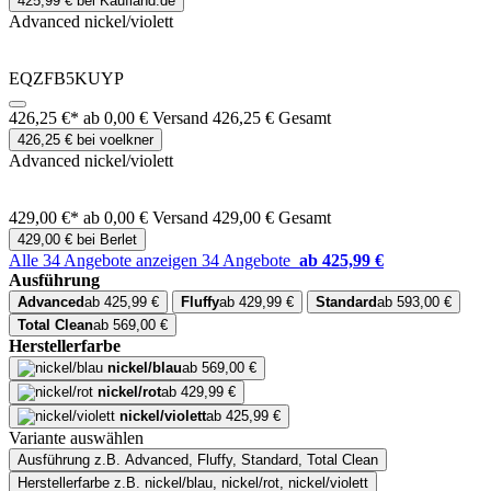
425,99 € bei Kaufland.de
Advanced nickel/violett
EQZFB5KUYP
426,25 €*
ab 0,00 € Versand
426,25 € Gesamt
426,25 € bei voelkner
Advanced nickel/violett
429,00 €*
ab 0,00 € Versand
429,00 € Gesamt
429,00 € bei Berlet
Alle 34 Angebote anzeigen
34 Angebote
ab 425,99 €
Ausführung
Advanced
ab 425,99 €
Fluffy
ab 429,99 €
Standard
ab 593,00 €
Total Clean
ab 569,00 €
Herstellerfarbe
nickel/blau
ab 569,00 €
nickel/rot
ab 429,99 €
nickel/violett
ab 425,99 €
Variante auswählen
Ausführung
z.B. Advanced, Fluffy, Standard, Total Clean
Herstellerfarbe
z.B. nickel/blau, nickel/rot, nickel/violett