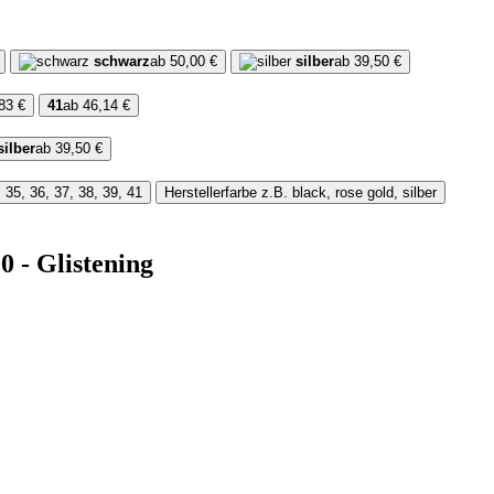
schwarz
ab 50,00 €
silber
ab 39,50 €
83 €
41
ab 46,14 €
silber
ab 39,50 €
 35, 36, 37, 38, 39, 41
Herstellerfarbe
z.B. black, rose gold, silber
- Glistening