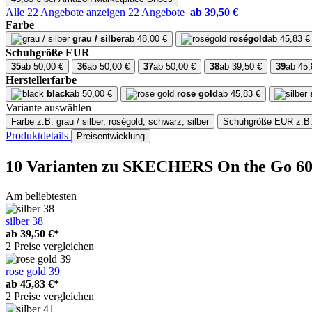
Alle 22 Angebote anzeigen
22 Angebote
ab 39,50 €
Farbe
grau / silber
ab 48,00 €
roségold
ab 45,83 €
Schuhgröße EUR
35
ab 50,00 €
36
ab 50,00 €
37
ab 50,00 €
38
ab 39,50 €
39
ab 45,
Herstellerfarbe
black
ab 50,00 €
rose gold
ab 45,83 €
Variante auswählen
Farbe
z.B. grau / silber, roségold, schwarz, silber
Schuhgröße EUR
z.B.
Produktdetails
Preisentwicklung
10 Varianten
zu SKECHERS On the Go 600 
Am beliebtesten
silber 38
ab
39,50 €*
2 Preise vergleichen
rose gold 39
ab
45,83 €*
2 Preise vergleichen