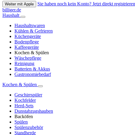
Sie haben noch kein Konto? Jetzt direkt registrieren
Weiter mit Apple
billiger.de
Haushalt
Haushaltswaren
Kühlen & Gefrieren
Küchengeräte
Bodenpflege
Kaffeegeräte
Kochen & Spülen
Wäschepflege
Reinigung
Batterien & Akkus
Gastronomiebedarf
Kochen & Spülen
Geschirrspüler
Kochfelder
Herd-Sets
Dunstabzugshauben
Backöfen
Spülen
Spülenzubehör
Standherde