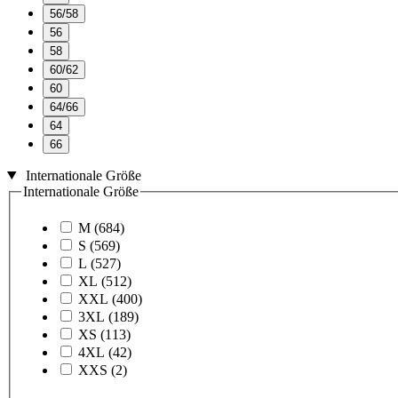
56/58
56
58
60/62
60
64/66
64
66
Internationale Größe
Internationale Größe
M
(684)
S
(569)
L
(527)
XL
(512)
XXL
(400)
3XL
(189)
XS
(113)
4XL
(42)
XXS
(2)