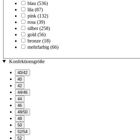
blau
(536)
lila
(87)
pink
(132)
rosa
(39)
silber
(258)
gold
(56)
bronze
(18)
mehrfarbig
(66)
Konfektionsgröße
40/42
40
42
44/46
44
46
48/50
48
50
52/54
52