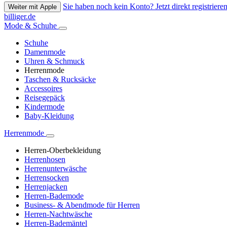
Sie haben noch kein Konto? Jetzt direkt registrieren
Weiter mit Apple
billiger.de
Mode & Schuhe
Schuhe
Damenmode
Uhren & Schmuck
Herrenmode
Taschen & Rucksäcke
Accessoires
Reisegepäck
Kindermode
Baby-Kleidung
Herrenmode
Herren-Oberbekleidung
Herrenhosen
Herrenunterwäsche
Herrensocken
Herrenjacken
Herren-Bademode
Business- & Abendmode für Herren
Herren-Nachtwäsche
Herren-Bademäntel