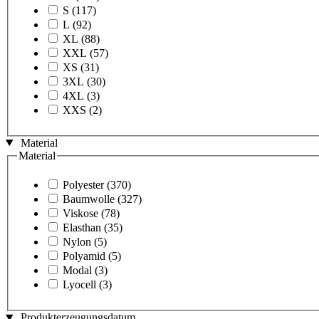
S
(117)
L
(92)
XL
(88)
XXL
(57)
XS
(31)
3XL
(30)
4XL
(3)
XXS
(2)
Material
Material
Polyester
(370)
Baumwolle
(327)
Viskose
(78)
Elasthan
(35)
Nylon
(5)
Polyamid
(5)
Modal
(3)
Lyocell
(3)
Produkterzeugungsdatum