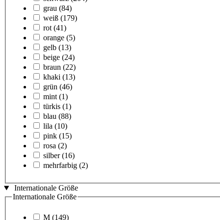
grau
(84)
weiß
(179)
rot
(41)
orange
(5)
gelb
(13)
beige
(24)
braun
(22)
khaki
(13)
grün
(46)
mint
(1)
türkis
(1)
blau
(88)
lila
(10)
pink
(15)
rosa
(2)
silber
(16)
mehrfarbig
(2)
Internationale Größe
Internationale Größe
M
(149)