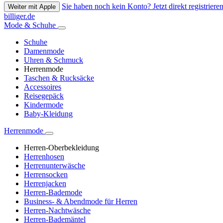
Sie haben noch kein Konto? Jetzt direkt registrieren
Weiter mit Apple
billiger.de
Mode & Schuhe
Schuhe
Damenmode
Uhren & Schmuck
Herrenmode
Taschen & Rucksäcke
Accessoires
Reisegepäck
Kindermode
Baby-Kleidung
Herrenmode
Herren-Oberbekleidung
Herrenhosen
Herrenunterwäsche
Herrensocken
Herrenjacken
Herren-Bademode
Business- & Abendmode für Herren
Herren-Nachtwäsche
Herren-Bademäntel