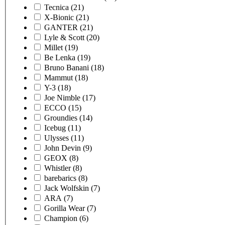
Tecnica
(21)
X-Bionic
(21)
GANTER
(21)
Lyle & Scott
(20)
Millet
(19)
Be Lenka
(19)
Bruno Banani
(18)
Mammut
(18)
Y-3
(18)
Joe Nimble
(17)
ECCO
(15)
Groundies
(14)
Icebug
(11)
Ulysses
(11)
John Devin
(9)
GEOX
(8)
Whistler
(8)
barebarics
(8)
Jack Wolfskin
(7)
ARA
(7)
Gorilla Wear
(7)
Champion
(6)