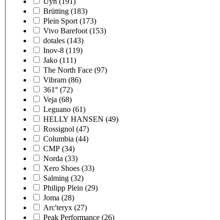
Uyn
(191)
Brütting
(183)
Plein Sport
(173)
Vivo Barefoot
(153)
dotales
(143)
Inov-8
(119)
Jako
(111)
The North Face
(97)
Vibram
(86)
361°
(72)
Veja
(68)
Leguano
(61)
HELLY HANSEN
(49)
Rossignol
(47)
Columbia
(44)
CMP
(34)
Norda
(33)
Xero Shoes
(33)
Salming
(32)
Philipp Plein
(29)
Joma
(28)
Arc'teryx
(27)
Peak Performance
(26)