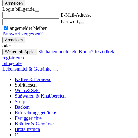
Anmelden
Login billiger.de
E-Mail-Adresse
Passwort
angemeldet bleiben
Passwort vergessen?
Anmelden
oder
Sie haben noch kein Konto? Jetzt direkt
Weiter mit Apple
registrieren.
billiger.de
Lebensmittel & Getränke
Kaffee & Espresso
Spirituosen
Wein & Sekt
Süßwaren & Knabbereien
Sirup
Backen
Erfrischungsgetränke
Fertiggerichte
Kräuter & Gewürze
Brotaufstrich
Öl