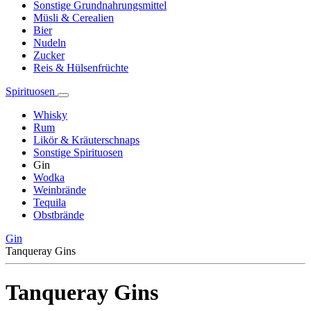
Sonstige Grundnahrungsmittel
Müsli & Cerealien
Bier
Nudeln
Zucker
Reis & Hülsenfrüchte
Spirituosen
Whisky
Rum
Likör & Kräuterschnaps
Sonstige Spirituosen
Gin
Wodka
Weinbrände
Tequila
Obstbrände
Gin
Tanqueray Gins
Tanqueray Gins