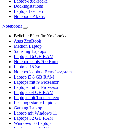
Laptop-Rucksäcke
Dockingstations
Laptop-Taschen
Notebook Akkus
Notebooks
Beliebte Filter für Notebooks
Asus ZenBook
Medion Laptop
Samsung Laptops
Laptops 16 GB RAM
Notebooks bis 700 Euro
Laptops 15 Zoll
Notebooks ohne Betriebssystem
Laptop i5 8 GB RAM
Laptops mit i9-Prozessor
Laptops mit i7-Prozessor
Laptops 64 GB RAM
Laptops mit Touchscreen
Leistungsstarke Laptops
Gaming Laptop
Laptop mit Windows 11
Laptops 32 GB RAM
Windows 10 Laptop