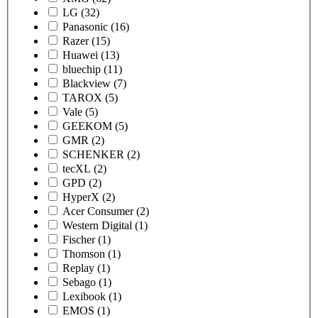
LG
(32)
Panasonic
(16)
Razer
(15)
Huawei
(13)
bluechip
(11)
Blackview
(7)
TAROX
(5)
Vale
(5)
GEEKOM
(5)
GMR
(2)
SCHENKER
(2)
tecXL
(2)
GPD
(2)
HyperX
(2)
Acer Consumer
(2)
Western Digital
(1)
Fischer
(1)
Thomson
(1)
Replay
(1)
Sebago
(1)
Lexibook
(1)
EMOS
(1)