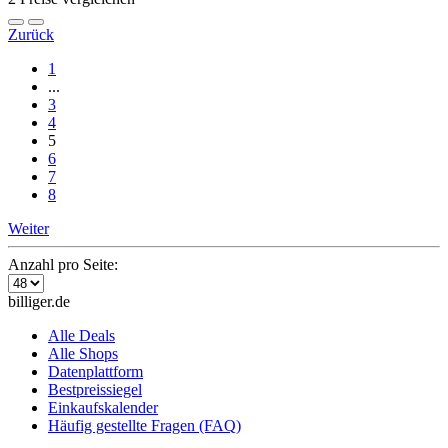
Zurück
1
...
3
4
5
6
7
8
Weiter
Anzahl pro Seite:
billiger.de
Alle Deals
Alle Shops
Datenplattform
Bestpreissiegel
Einkaufskalender
Häufig gestellte Fragen (FAQ)