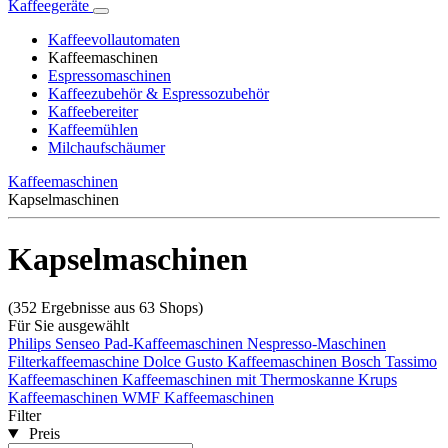
Kaffeegeräte
Kaffeevollautomaten
Kaffeemaschinen
Espressomaschinen
Kaffeezubehör & Espressozubehör
Kaffeebereiter
Kaffeemühlen
Milchaufschäumer
Kaffeemaschinen
Kapselmaschinen
Kapselmaschinen
(352 Ergebnisse aus 63 Shops)
Für Sie ausgewählt
Philips Senseo
Pad-Kaffeemaschinen
Nespresso-Maschinen
Filterkaffeemaschine
Dolce Gusto Kaffeemaschinen
Bosch Tassimo
Kaffeemaschinen
Kaffeemaschinen mit Thermoskanne
Krups
Kaffeemaschinen
WMF Kaffeemaschinen
Filter
Preis