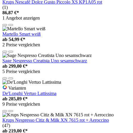
Krups Nescafé Dolce Gusto Piccolo XS KP1A05 rot
(1)
86,87 €*
1 Angebot anzeigen
Martello Smart weiß
ab
54,99 €*
2 Preise vergleichen
Sage Nespresso Creatista Uno sesamschwarz
ab
299,00 €*
5 Preise vergleichen
Varianten
De'Longhi Vertuo Lattissima
ab
285,89 €*
9 Preise vergleichen
Krups Nespresso Citiz & Milk XN 7615 rot + Aeroccino
(47)
ab
219,00 €*