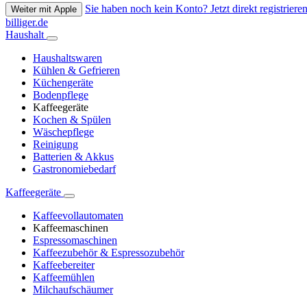
Sie haben noch kein Konto? Jetzt direkt registrieren
Weiter mit Apple
billiger.de
Haushalt
Haushaltswaren
Kühlen & Gefrieren
Küchengeräte
Bodenpflege
Kaffeegeräte
Kochen & Spülen
Wäschepflege
Reinigung
Batterien & Akkus
Gastronomiebedarf
Kaffeegeräte
Kaffeevollautomaten
Kaffeemaschinen
Espressomaschinen
Kaffeezubehör & Espressozubehör
Kaffeebereiter
Kaffeemühlen
Milchaufschäumer