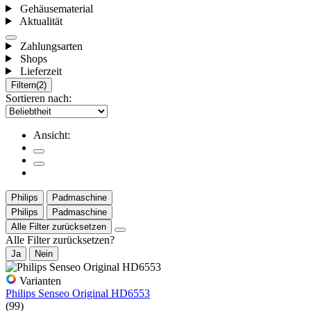
Gehäusematerial
Aktualität
Zahlungsarten
Shops
Lieferzeit
Filtern
(2)
Sortieren nach:
Ansicht:
Philips
Padmaschine
Philips
Padmaschine
Alle Filter zurücksetzen
Alle Filter zurücksetzen?
Ja
Nein
Varianten
Philips Senseo Original HD6553
(99)