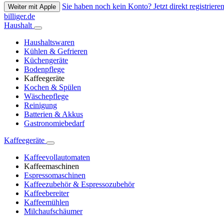
Sie haben noch kein Konto? Jetzt direkt registrieren
Weiter mit Apple
billiger.de
Haushalt
Haushaltswaren
Kühlen & Gefrieren
Küchengeräte
Bodenpflege
Kaffeegeräte
Kochen & Spülen
Wäschepflege
Reinigung
Batterien & Akkus
Gastronomiebedarf
Kaffeegeräte
Kaffeevollautomaten
Kaffeemaschinen
Espressomaschinen
Kaffeezubehör & Espressozubehör
Kaffeebereiter
Kaffeemühlen
Milchaufschäumer