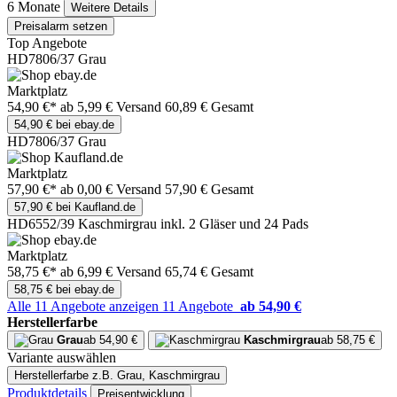
6 Monate
Weitere Details
Preisalarm setzen
Top Angebote
HD7806/37 Grau
Marktplatz
54,90 €*
ab 5,99 € Versand
60,89 € Gesamt
54,90 € bei ebay.de
HD7806/37 Grau
Marktplatz
57,90 €*
ab 0,00 € Versand
57,90 € Gesamt
57,90 € bei Kaufland.de
HD6552/39 Kaschmirgrau inkl. 2 Gläser und 24 Pads
Marktplatz
58,75 €*
ab 6,99 € Versand
65,74 € Gesamt
58,75 € bei ebay.de
Alle 11 Angebote anzeigen
11 Angebote
ab 54,90 €
Herstellerfarbe
Grau
ab 54,90 €
Kaschmirgrau
ab 58,75 €
Variante auswählen
Herstellerfarbe
z.B. Grau, Kaschmirgrau
Produktdetails
Preisentwicklung