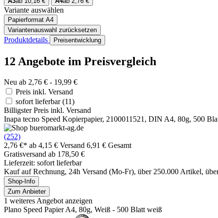
A3
ab 10,16 €
A4
ab 2,76 €
Variante auswählen
Papierformat
A4
Variantenauswahl zurücksetzen
Produktdetails
Preisentwicklung
12 Angebote im Preisvergleich
Neu ab 2,76 € - 19,99 €
Preis inkl. Versand
sofort lieferbar
(11)
Billigster Preis inkl. Versand
Inapa tecno Speed Kopierpapier, 2100011521, DIN A4, 80g, 500 Blat
(252)
2,76 €*
ab 4,15 € Versand
6,91 € Gesamt
Gratisversand ab 178,50 €
Lieferzeit: sofort lieferbar
Kauf auf Rechnung, 24h Versand (Mo-Fr), über 250.000 Artikel, üb
Shop-Info
Zum Anbieter
1 weiteres Angebot anzeigen
Plano Speed Papier A4, 80g, Weiß - 500 Blatt weiß