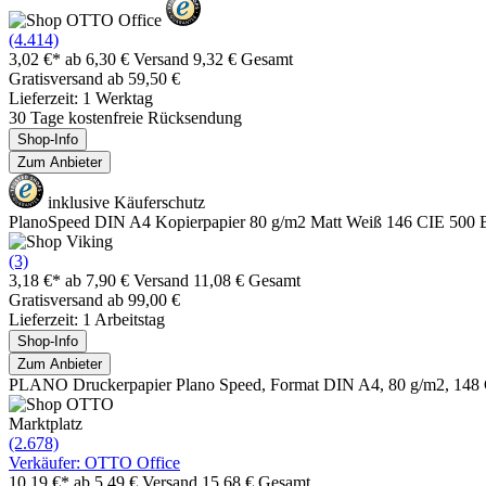
(4.414)
3,02 €*
ab 6,30 € Versand
9,32 € Gesamt
Gratisversand ab 59,50 €
Lieferzeit: 1 Werktag
30 Tage kostenfreie Rücksendung
Shop-Info
Zum Anbieter
inklusive Käuferschutz
PlanoSpeed DIN A4 Kopierpapier 80 g/m2 Matt Weiß 146 CIE 500 B
(3)
3,18 €*
ab 7,90 € Versand
11,08 € Gesamt
Gratisversand ab 99,00 €
Lieferzeit: 1 Arbeitstag
Shop-Info
Zum Anbieter
PLANO Druckerpapier Plano Speed, Format DIN A4, 80 g/m2, 148 C
Marktplatz
(2.678)
Verkäufer: OTTO Office
10,19 €*
ab 5,49 € Versand
15,68 € Gesamt