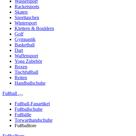
Wassersport
Racketsports
Skaten
Sporttaschen
Wintersport
Klettern & Bouldern
Golf
Gymnastik
Basketball
Dart
Waffensport
Yoga Zubehör
Boxen
Tischfußball
Reiten
Handballschuhe
Fußball
Fußball-Fanartikel
Fußballschuhe
Fußbälle
Torwarthandschuhe
Fußballtore
Fußballtore