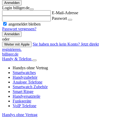
Anmelden
Login billiger.de
E-Mail-Adresse
Passwort
angemeldet bleiben
Passwort vergessen?
Anmelden
oder
Sie haben noch kein Konto? Jetzt direkt
Weiter mit Apple
registrieren.
billiger.de
Handy & Telefon
Handys ohne Vertrag
Smartwatches
Handyzubehör
Analoge Telefone
Smartwatch Zubehör
Smart Ringe
Handyersatzteile
Funkgeräte
VoIP Telefone
Handys ohne Vertrag