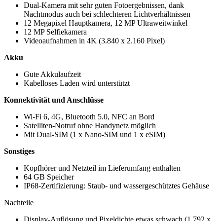
Dual-Kamera mit sehr guten Fotoergebnissen, dank
Nachtmodus auch bei schlechteren Lichtverhältnissen
12 Megapixel Hauptkamera, 12 MP Ultraweitwinkel
12 MP Selfiekamera
Videoaufnahmen in 4K (3.840 x 2.160 Pixel)
Akku
Gute Akkulaufzeit
Kabelloses Laden wird unterstützt
Konnektivität und Anschlüsse
Wi-Fi 6, 4G, Bluetooth 5.0, NFC an Bord
Satelliten-Notruf ohne Handynetz möglich
Mit Dual-SIM (1 x Nano-SIM und 1 x eSIM)
Sonstiges
Kopfhörer und Netzteil im Lieferumfang enthalten
64 GB Speicher
IP68-Zertifizierung: Staub- und wassergeschütztes Gehäuse
Nachteile
Display-Auflösung und Pixeldichte etwas schwach (1.792 x