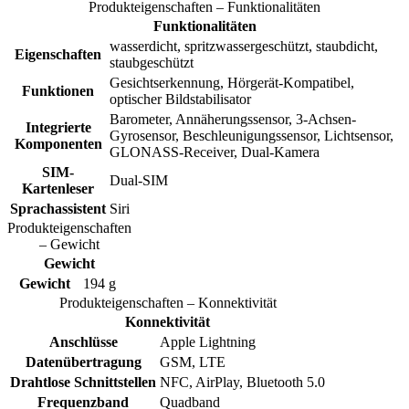
Produkteigenschaften – Funktionalitäten
Funktionalitäten
wasserdicht, spritzwassergeschützt, staubdicht,
Eigenschaften
staubgeschützt
Gesichtserkennung, Hörgerät-Kompatibel,
Funktionen
optischer Bildstabilisator
Barometer, Annäherungssensor, 3-Achsen-
Integrierte
Gyrosensor, Beschleunigungssensor, Lichtsensor,
Komponenten
GLONASS-Receiver, Dual-Kamera
SIM-
Dual-SIM
Kartenleser
Sprachassistent
Siri
Produkteigenschaften
– Gewicht
Gewicht
Gewicht
194 g
Produkteigenschaften – Konnektivität
Konnektivität
Anschlüsse
Apple Lightning
Datenübertragung
GSM, LTE
Drahtlose Schnittstellen
NFC, AirPlay, Bluetooth 5.0
Frequenzband
Quadband