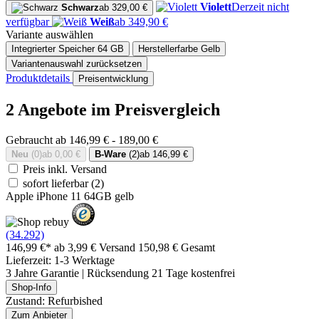
Violett
Derzeit nicht
Schwarz
ab 329,00 €
verfügbar
Weiß
ab 349,90 €
Variante auswählen
Integrierter Speicher
64 GB
Herstellerfarbe
Gelb
Variantenauswahl zurücksetzen
Produktdetails
Preisentwicklung
2 Angebote im Preisvergleich
Gebraucht ab 146,99 € - 189,00 €
Neu
(0)
ab 0,00 €
B-Ware
(2)
ab 146,99 €
Preis inkl. Versand
sofort lieferbar
(2)
Apple iPhone 11 64GB gelb
(34.292)
146,99 €*
ab 3,99 € Versand
150,98 € Gesamt
Lieferzeit: 1-3 Werktage
3 Jahre Garantie | Rücksendung 21 Tage kostenfrei
Shop-Info
Zustand: Refurbished
Zum Anbieter