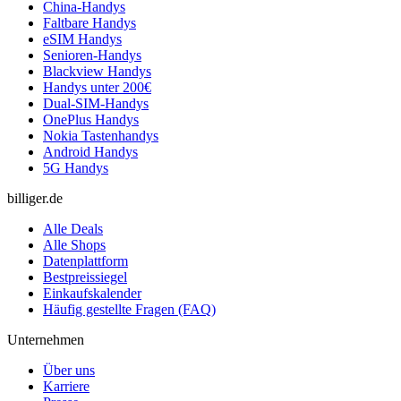
China-Handys
Faltbare Handys
eSIM Handys
Senioren-Handys
Blackview Handys
Handys unter 200€
Dual-SIM-Handys
OnePlus Handys
Nokia Tastenhandys
Android Handys
5G Handys
billiger.de
Alle Deals
Alle Shops
Datenplattform
Bestpreissiegel
Einkaufskalender
Häufig gestellte Fragen (FAQ)
Unternehmen
Über uns
Karriere