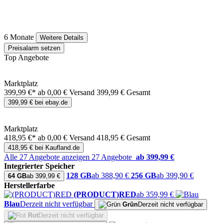
6 Monate
Weitere Details
Preisalarm setzen
Top Angebote
Marktplatz
399,99 €*
ab 0,00 € Versand
399,99 € Gesamt
399,99 € bei ebay.de
Marktplatz
418,95 €*
ab 0,00 € Versand
418,95 € Gesamt
418,95 € bei Kaufland.de
Alle 27 Angebote anzeigen
27 Angebote
ab 399,99 €
Integrierter Speicher
128 GB
ab 388,90 €
256 GB
ab 399,90 €
64 GB
ab 399,99 €
Herstellerfarbe
(PRODUCT)RED
ab 359,99 €
Blau
Derzeit nicht verfügbar
Grün
Derzeit nicht verfügbar
Rot
Derzeit nicht verfügbar