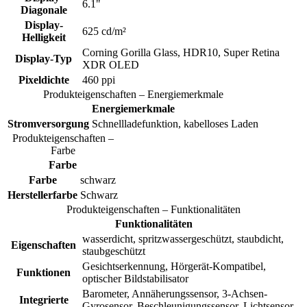
6.1"
Diagonale
Display-
625 cd/m²
Helligkeit
Corning Gorilla Glass, HDR10, Super Retina
Display-Typ
XDR OLED
Pixeldichte
460 ppi
Produkteigenschaften – Energiemerkmale
Energiemerkmale
Stromversorgung
Schnellladefunktion, kabelloses Laden
Produkteigenschaften –
Farbe
Farbe
Farbe
schwarz
Herstellerfarbe
Schwarz
Produkteigenschaften – Funktionalitäten
Funktionalitäten
wasserdicht, spritzwassergeschützt, staubdicht,
Eigenschaften
staubgeschützt
Gesichtserkennung, Hörgerät-Kompatibel,
Funktionen
optischer Bildstabilisator
Barometer, Annäherungssensor, 3-Achsen-
Integrierte
Gyrosensor, Beschleunigungssensor, Lichtsensor,