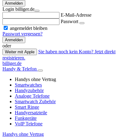
Anmelden
Login billiger.de
E-Mail-Adresse
Passwort
angemeldet bleiben
Passwort vergessen?
Anmelden
oder
Sie haben noch kein Konto? Jetzt direkt
Weiter mit Apple
registrieren.
billiger.de
Handy & Telefon
Handys ohne Vertrag
Smartwatches
Handyzubehör
Analoge Telefone
Smartwatch Zubehör
Smart Ringe
Handyersatzteile
Funkgeräte
VoIP Telefone
Handys ohne Vertrag