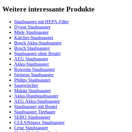
Weitere interessante Produkte
Staubsauger mit HEPA-Filter
Dyson Staubsauger
Miele Staubsauger
Kärcher-Staubsauger
Bosch Akku-Staubsauger
Bosch Staubsauger
Staubsauger ohne Beutel
AEG Staubsauger
Akku-Staubsauger
Rowenta Staubsauger
Siemens Staubsauger
Philips Staubsauger
Saugwischer
Makita Staubsauger
Akku-Handstaubsauger
AEG Akku-Staubsauger
Staubsauger mit Beutel
Staubsauger Tierhaare
SEBO Staubsauger
CLEANmaxx Staubsauger
Leise Staubsauger