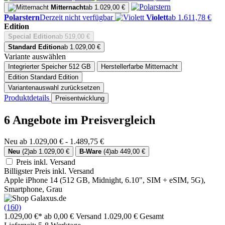
Mitternacht
ab 1.029,00 €
Polarstern
Derzeit nicht verfügbar
Violett
ab 1.611,78 €
Edition
Special Edition
ab 519,00 €
Standard Edition
ab 1.029,00 €
Variante auswählen
Integrierter Speicher
512 GB
Herstellerfarbe
Mitternacht
Edition
Standard Edition
Variantenauswahl zurücksetzen
Produktdetails
Preisentwicklung
6 Angebote im Preisvergleich
Neu ab 1.029,00 € - 1.489,75 €
Neu
(2)
ab 1.029,00 €
B-Ware
(4)
ab 449,00 €
Preis inkl. Versand
Billigster Preis inkl. Versand
Apple iPhone 14 (512 GB, Midnight, 6.10", SIM + eSIM, 5G),
Smartphone, Grau
(160)
1.029,00 €*
ab 0,00 € Versand
1.029,00 € Gesamt