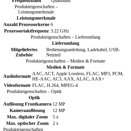
Frequenzband
Quadband
Produkteigenschaften –
Leistungsmerkmale
Leistungsmerkmale
Anzahl Prozessorkerne
6
Prozessortaktfrequenz
3.22 GHz
Produkteigenschaften – Lieferumfang
Lieferumfang
Mitgeliefertes
Bedienungsanleitung, Ladekabel, USB-
Zubehör
Netzteil
Produkteigenschaften – Medien & Formate
Medien & Formate
AAC, ACT, Apple Lossless, FLAC, MP3, PCM,
Audioformate
HE-AAC, AC3, AAX, ALAC, AAX+
Videoformate
FLAC, H.264, MPEG-4
Produkteigenschaften – Optik
Optik
Auflösung Frontkamera
12 MP
Kameraauflösung
12 MP
Max. digitaler Zoom
5 x
Max. optischer Zoom
2 x
Produkteigenschaften