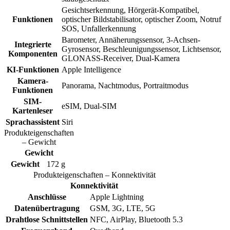
Gesichtserkennung, Hörgerät-Kompatibel,
Funktionen
optischer Bildstabilisator, optischer Zoom, Notruf
SOS, Unfallerkennung
Barometer, Annäherungssensor, 3-Achsen-
Integrierte
Gyrosensor, Beschleunigungssensor, Lichtsensor,
Komponenten
GLONASS-Receiver, Dual-Kamera
KI-Funktionen
Apple Intelligence
Kamera-
Panorama, Nachtmodus, Portraitmodus
Funktionen
SIM-
eSIM, Dual-SIM
Kartenleser
Sprachassistent
Siri
Produkteigenschaften
– Gewicht
Gewicht
Gewicht
172 g
Produkteigenschaften – Konnektivität
Konnektivität
Anschlüsse
Apple Lightning
Datenübertragung
GSM, 3G, LTE, 5G
Drahtlose Schnittstellen
NFC, AirPlay, Bluetooth 5.3