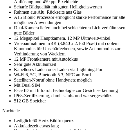
Auflösung und 459 ppi Pixeldichte
Scharfe Bildqualität mit guten Helligkeitswerten
Rahmen aus Alu, Rückseite aus Glas
A15 Bionic Prozessor ermöglicht starke Performance für alle
möglichen Anwendungen
Dual-Kamera liefert auch bei schlechteren Lichtverhältnissen
gute Bilder
12 Megapixel Hauptkamera, 12 MP Ultraweitwinkel
Videoaufnahmen in 4K (3.840 x 2.160 Pixel) mit coolem
Kinomodus für Unschärfeebenen, sowie Actionmodus zur
Verhinderung von Wacklern
12 MP Frontkamera mit Autofokus
Sehr gute Akkulaufzeit
Kabelloses Laden oder Laden via Lightning-Port
Wi-Fi 6, 5G, Bluetooth 5.3, NFC an Bord
Satelliten-Notruf ohne Handynetz möglich
Mit Dual-SIM
Face ID mit Infrarot-Technologie zur Gesichtserkennung
IP68-Zertifizierung, damit staub- und wassergeschützt
512 GB Speicher
Nachteile
Lediglich 60 Hertz Bildfrequenz
Akkuladezeit etwas lang