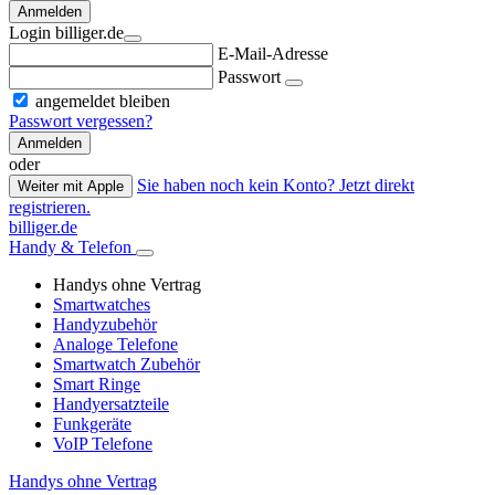
Anmelden
Login billiger.de
E-Mail-Adresse
Passwort
angemeldet bleiben
Passwort vergessen?
Anmelden
oder
Sie haben noch kein Konto? Jetzt direkt
Weiter mit Apple
registrieren.
billiger.de
Handy & Telefon
Handys ohne Vertrag
Smartwatches
Handyzubehör
Analoge Telefone
Smartwatch Zubehör
Smart Ringe
Handyersatzteile
Funkgeräte
VoIP Telefone
Handys ohne Vertrag