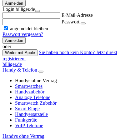
Anmelden
Login billiger.de
E-Mail-Adresse
Passwort
angemeldet bleiben
Passwort vergessen?
Anmelden
oder
Sie haben noch kein Konto? Jetzt direkt
Weiter mit Apple
registrieren.
billiger.de
Handy & Telefon
Handys ohne Vertrag
Smartwatches
Handyzubehör
Analoge Telefone
Smartwatch Zubehör
Smart Ringe
Handyersatzteile
Funkgeräte
VoIP Telefone
Handys ohne Vertrag