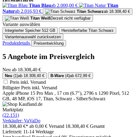
Titan Blau
ab 2.000,00 €
Titan
Natur
ab 2.016,93 €
Titan Schwarz
ab 18.308,40 €
Titan Weiß
Derzeit nicht verfügbar
Variante auswählen
Integrierter Speicher
512 GB
Herstellerfarbe
Titan Schwarz
Variantenauswahl zurücksetzen
Produktdetails
Preisentwicklung
5 Angebote im Preisvergleich
Neu ab 18.308,40 €
Neu
(1)
ab 18.308,40 €
B-Ware
(4)
ab 672,99 €
Preis inkl. Versand
Billigster Preis inkl. Versand
Apple iPhone 15 Pro Max , 17 cm (6.7"), 2796 x 1290 Pixel, 512
GB, 48 MP, iOS 17, Titan, Schwarz - Silber/Schwarz
Marktplatz
(22.151)
Verkäufer: VaVaDo
18.308,40 €*
ab 0,00 € Versand
18.308,40 € Gesamt
Lieferzeit: 11-14 Werktage