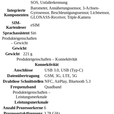
SOS, Unfallerkennung
Barometer, Annäherungssensor, 3-Achsen-
Integrierte
Gyrosensor, Beschleunigungssensor, Lichtsensor,
Komponenten
GLONASS-Receiver, Triple-Kamera
SIM-
eSIM
Kartenleser
Sprachassistent
Siri
Produkteigenschaften
– Gewicht
Gewicht
Gewicht
221 g
Produkteigenschaften – Konnektivität
Konnektivität
Anschlüsse
USB 3.0, USB (Typ-C)
Datenübertragung
GSM, 3G, LTE, 5G
Drahtlose Schnittstellen
NFC, AirPlay, Bluetooth 5.3
Frequenzband
Quadband
Produkteigenschaften –
Leistungsmerkmale
Leistungsmerkmale
Anzahl Prozessorkerne
6
Prozessortaktfrequenz
3.78 GHz