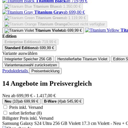
Titanium Black
ab 719,99 €
Titanium Blue
ab 1.350,00 €
Titanium Gray
ab 699,00 €
Titanium Green
ab 1.119,99 €
Titanium Orange
Derzeit nicht verfügbar
Tit
Titanium Violet
ab 699,99 €
Edition
Enterprise Edition
ab 719,99 €
Standard Edition
ab 699,99 €
Variante auswählen
Integrierter Speicher
256 GB
Herstellerfarbe
Titanium Violet
Edition
S
Variantenauswahl zurücksetzen
Produktdetails
Preisentwicklung
14 Angebote im Preisvergleich
Neu ab 699,99 € - 1.417,00 €
Neu
(10)
ab 699,99 €
B-Ware
(4)
ab 545,90 €
Preis inkl. Versand
sofort lieferbar
(8)
Billigster Preis inkl. Versand
Samsung Galaxy S24 Ultra 256 GB Violett 17.3 cm Violett - Neu +