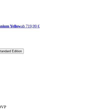
anium Yellow
ab 719,99 €
tandard Edition
 OVP