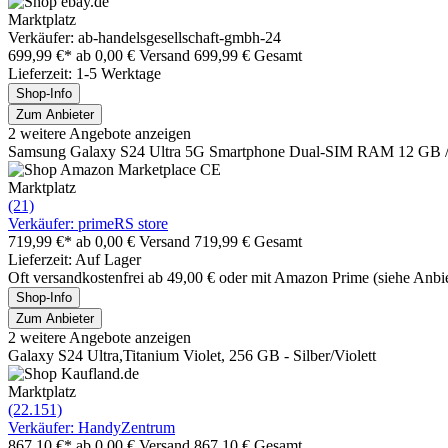
Marktplatz
Verkäufer: ab-handelsgesellschaft-gmbh-24
699,99 €*
ab 0,00 € Versand
699,99 € Gesamt
Lieferzeit: 1-5 Werktage
Shop-Info
Zum Anbieter
2 weitere Angebote anzeigen
Samsung Galaxy S24 Ultra 5G Smartphone Dual-SIM RAM 12 GB / In
Marktplatz
(21)
Verkäufer: primeRS store
719,99 €*
ab 0,00 € Versand
719,99 € Gesamt
Lieferzeit: Auf Lager
Oft versandkostenfrei ab 49,00 € oder mit Amazon Prime (siehe Anbie
Shop-Info
Zum Anbieter
2 weitere Angebote anzeigen
Galaxy S24 Ultra,Titanium Violet, 256 GB - Silber/Violett
Marktplatz
(22.151)
Verkäufer: HandyZentrum
867,10 €*
ab 0,00 € Versand
867,10 € Gesamt