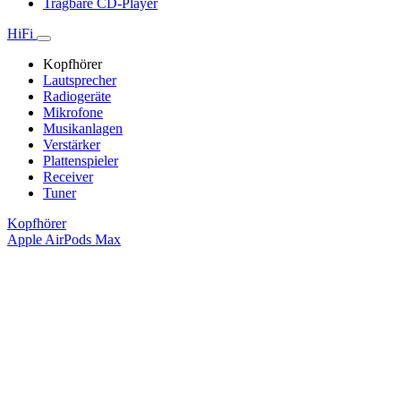
Tragbare CD-Player
HiFi
Kopfhörer
Lautsprecher
Radiogeräte
Mikrofone
Musikanlagen
Verstärker
Plattenspieler
Receiver
Tuner
Kopfhörer
Apple AirPods Max