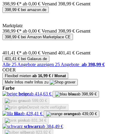
398,99 €*
ab 0,00 € Versand
398,99 € Gesamt
398,99 € bei amazon.de
Marktplatz
398,99 €*
ab 0,00 € Versand
398,99 € Gesamt
398,99 € bei Amazon Marketplace CE
401,41 €*
ab 0,00 € Versand
401,41 € Gesamt
401,41 € bei Galaxus.de
Alle 25 Angebote anzeigen
25 Angebote
ab 398,99 €
ODER
Flexibel mieten
ab 16,99 € / Monat
Mehr Infos
mehr Infos zu
Farbe
beige
ab 414,63 €
blau
ab 398,99 €
grau
ab 599,00 €
grün
Derzeit nicht verfügbar
lila
ab 428,41 €
orange
ab 439,00 €
pink
ab 831,34 €
schwarz
ab 384,49 €
silber
ab 823,92 €