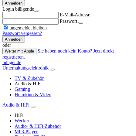
Anmelden
Login billiger.de
E-Mail-Adresse
Passwort
angemeldet bleiben
Passwort vergessen?
Anmelden
oder
Sie haben noch kein Konto? Jetzt direkt
Weiter mit Apple
registrieren.
billiger.de
Unterhaltungselektronik
TV & Zubehör
Audio & HiFi
Gaming
Heimkino & Video
Audio & HiFi
HiFi
Wecker
Audio- & HiFi-Zubehör
MP3-Player