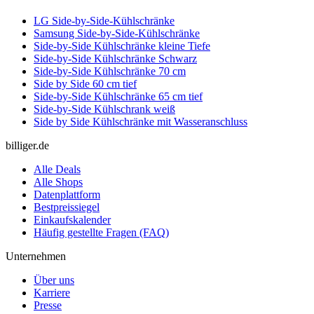
LG Side-by-Side-Kühlschränke
Samsung Side-by-Side-Kühlschränke
Side-by-Side Kühlschränke kleine Tiefe
Side-by-Side Kühlschränke Schwarz
Side-by-Side Kühlschränke 70 cm
Side by Side 60 cm tief
Side-by-Side Kühlschränke 65 cm tief
Side-by-Side Kühlschrank weiß
Side by Side Kühlschränke mit Wasseranschluss
billiger.de
Alle Deals
Alle Shops
Datenplattform
Bestpreissiegel
Einkaufskalender
Häufig gestellte Fragen (FAQ)
Unternehmen
Über uns
Karriere
Presse