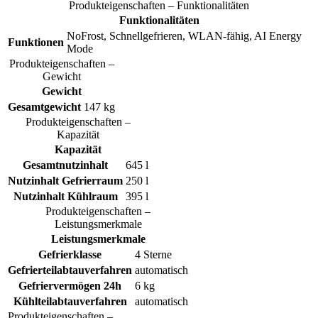
Produkteigenschaften – Funktionalitäten
Funktionalitäten
NoFrost, Schnellgefrieren, WLAN-fähig, AI Energy
Funktionen
Mode
Produkteigenschaften –
Gewicht
Gewicht
Gesamtgewicht
147 kg
Produkteigenschaften –
Kapazität
Kapazität
Gesamtnutzinhalt
645 l
Nutzinhalt Gefrierraum
250 l
Nutzinhalt Kühlraum
395 l
Produkteigenschaften –
Leistungsmerkmale
Leistungsmerkmale
Gefrierklasse
4 Sterne
Gefrierteilabtauverfahren
automatisch
Gefriervermögen 24h
6 kg
Kühlteilabtauverfahren
automatisch
Produkteigenschaften –