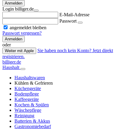
Anmelden
Login billiger.de
E-Mail-Adresse
Passwort
angemeldet bleiben
Passwort vergessen?
Anmelden
oder
Sie haben noch kein Konto? Jetzt direkt
Weiter mit Apple
registrieren.
billiger.de
Haushalt
Haushaltswaren
Kühlen & Gefrieren
Küchengeräte
Bodenpflege
Kaffeegeräte
Kochen & Spülen
Wäschepflege
Reinigung
Batterien & Akkus
Gastronomiebedarf