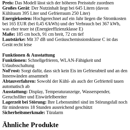
Preis:
Das Modell lässt sich der höheren Preisstufe zuordnen
Großes Gerät
: Der Nutzinhalt liegt bei 645 Litern (davon
Kühlraum 395 Liter und Gefrierraum 250 Liter)
Energiekosten:
Hochgerechnet auf ein Jahr liegen die Stromkosten
bei 165 EUR (bei 0,45 €/kWh) und der Verbrauch bei 367 kWh,
was eher teuer ist (Energieeffizienzklasse E)
Maße:
185 cm hoch, 91 cm breit, 72 cm tief
Lautstärke:
Mit 37 dB und Geräuschemissionsklasse C ist das
Gerät recht leise
Funktionen & Ausstattung
Funktionen:
Schnellgefrieren, WLAN-Fähigkeit und
Urlaubsschaltung
NoFrost:
Sorgt dafür, dass sich kein Eis im Gefrierabteil und an den
Innenwänden ansammelt
Abtauverfahren:
Sowohl der Kühl- als auch der Gefrierteil tauen
automatisch ab
Ausstattung:
Display, Temperaturanzeige, Wasserspender,
Geruchsfilter und Eiswürfelbereiter
Lagerzeit bei Störung:
Ihre Lebensmittel sind im Störungsfall noch
für mindestens 18 Stunden ausreichend geschützt
Sicherheitsmerkmale:
Türalarm
Ähnliche Produkte