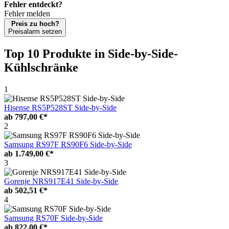
Fehler entdeckt?
Fehler melden
Preis zu hoch?
Preisalarm setzen
Top 10 Produkte
in Side-by-Side-
Kühlschränke
1
Hisense RS5P528ST Side-by-Side
ab
797,00 €*
2
Samsung RS97F RS90F6 Side-by-Side
ab
1.749,00 €*
3
Gorenje NRS917E41 Side-by-Side
ab
502,51 €*
4
Samsung RS70F Side-by-Side
ab
822,00 €*