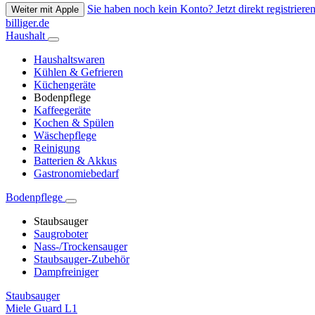
Sie haben noch kein Konto? Jetzt direkt registrieren
Weiter mit Apple
billiger.de
Haushalt
Haushaltswaren
Kühlen & Gefrieren
Küchengeräte
Bodenpflege
Kaffeegeräte
Kochen & Spülen
Wäschepflege
Reinigung
Batterien & Akkus
Gastronomiebedarf
Bodenpflege
Staubsauger
Saugroboter
Nass-/Trockensauger
Staubsauger-Zubehör
Dampfreiniger
Staubsauger
Miele Guard L1