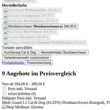
Standard
ab 222,00 €
Herstellerfarbe
Brillantweiß
ab 294,00 €
Casagrau
ab 294,00 €
Nordicblau
ab 222,00 €
Obsidianschwarz
ab 294,00 €
Red Pulse
ab 259,00 €
Terrarot
ab 269,00 €
Titanium Pearlfinish
ab 374,00 €
Variante auswählen
Ausführung
Cat & Dog
Herstellerfarbe
Obsidianschwarz
Variantenauswahl zurücksetzen
Produktdetails
Preisentwicklung
9 Angebote im Preisvergleich
Neu ab 294,00 € - 389,00 €
Preis inkl. Versand
sofort lieferbar
(9)
Billigster Preis inkl. Versand
Miele Guard L1 Cat & Dog (SUZF0) Obsidianschwarz-Rosegold