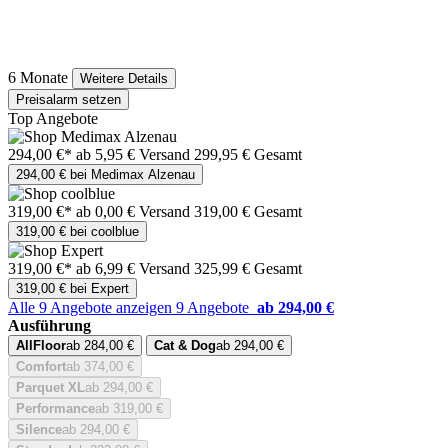
6 Monate
Weitere Details
Preisalarm setzen
Top Angebote
294,00 €*
ab 5,95 € Versand
299,95 € Gesamt
294,00 € bei Medimax Alzenau
319,00 €*
ab 0,00 € Versand
319,00 € Gesamt
319,00 € bei coolblue
319,00 €*
ab 6,99 € Versand
325,99 € Gesamt
319,00 € bei Expert
Alle 9 Angebote anzeigen
9 Angebote
ab 294,00 €
Ausführung
AllFloor
ab 284,00 €
Cat & Dog
ab 294,00 €
Comfort
ab 374,00 €
Parquet XL
ab 294,00 €
Performance
ab 319,00 €
Silence
ab 294,00 €