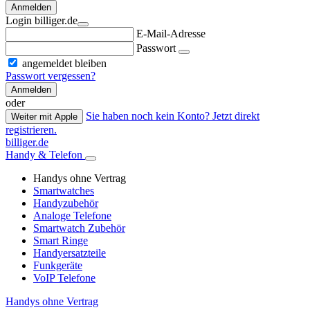
Anmelden
Login billiger.de
E-Mail-Adresse
Passwort
angemeldet bleiben
Passwort vergessen?
Anmelden
oder
Sie haben noch kein Konto? Jetzt direkt
Weiter mit Apple
registrieren.
billiger.de
Handy & Telefon
Handys ohne Vertrag
Smartwatches
Handyzubehör
Analoge Telefone
Smartwatch Zubehör
Smart Ringe
Handyersatzteile
Funkgeräte
VoIP Telefone
Handys ohne Vertrag