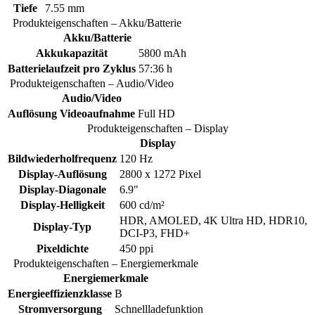
Tiefe
7.55 mm
Produkteigenschaften – Akku/Batterie
Akku/Batterie
Akkukapazität
5800 mAh
Batterielaufzeit pro Zyklus
57:36 h
Produkteigenschaften – Audio/Video
Audio/Video
Auflösung Videoaufnahme
Full HD
Produkteigenschaften – Display
Display
Bildwiederholfrequenz
120 Hz
Display-Auflösung
2800 x 1272 Pixel
Display-Diagonale
6.9"
Display-Helligkeit
600 cd/m²
HDR, AMOLED, 4K Ultra HD, HDR10,
Display-Typ
DCI-P3, FHD+
Pixeldichte
450 ppi
Produkteigenschaften – Energiemerkmale
Energiemerkmale
Energieeffizienzklasse
B
Stromversorgung
Schnellladefunktion