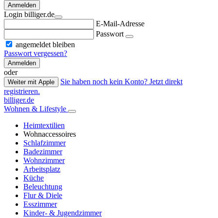
Anmelden
Login billiger.de
E-Mail-Adresse
Passwort
angemeldet bleiben
Passwort vergessen?
Anmelden
oder
Sie haben noch kein Konto? Jetzt direkt
Weiter mit Apple
registrieren.
billiger.de
Wohnen & Lifestyle
Heimtextilien
Wohnaccessoires
Schlafzimmer
Badezimmer
Wohnzimmer
Arbeitsplatz
Küche
Beleuchtung
Flur & Diele
Esszimmer
Kinder- & Jugendzimmer