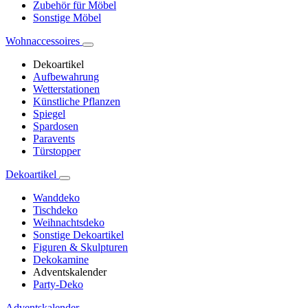
Zubehör für Möbel
Sonstige Möbel
Wohnaccessoires
Dekoartikel
Aufbewahrung
Wetterstationen
Künstliche Pflanzen
Spiegel
Spardosen
Paravents
Türstopper
Dekoartikel
Wanddeko
Tischdeko
Weihnachtsdeko
Sonstige Dekoartikel
Figuren & Skulpturen
Dekokamine
Adventskalender
Party-Deko
Adventskalender