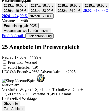
Erscheinungsjahr
2013
ab 49,00 €
2017
ab 38,75 €
2018
ab 19,98 €
2019
ab 39,95 €
2023
ab 13,00 €
2020
ab 19,98 €
2021
ab 33,99 €
2022
ab 24,24 €
2024
ab 24,99 €
2025
ab 17,50 €
Variante auswählen
Erscheinungsjahr
2025
Variantenauswahl zurücksetzen
Produktdetails
Preisentwicklung
25 Angebote im Preisvergleich
Neu ab 17,50 € - 44,99 €
Preis inkl. Versand
sofort lieferbar
(19)
LEGO® Friends 42668 Adventskalender 2025
Marktplatz
Verkäufer: Wagner`s Spiel- und Technikwelt GmbH
17,50 €*
ab 8,99 € Versand
26,49 € Gesamt
Lieferzeit: 4 Werktage
Shop-Info
Zum Anbieter