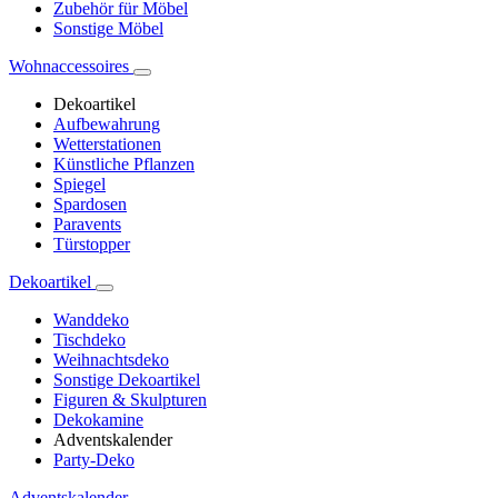
Zubehör für Möbel
Sonstige Möbel
Wohnaccessoires
Dekoartikel
Aufbewahrung
Wetterstationen
Künstliche Pflanzen
Spiegel
Spardosen
Paravents
Türstopper
Dekoartikel
Wanddeko
Tischdeko
Weihnachtsdeko
Sonstige Dekoartikel
Figuren & Skulpturen
Dekokamine
Adventskalender
Party-Deko
Adventskalender