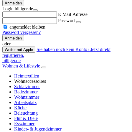
Anmelden
Login billiger.de
E-Mail-Adresse
Passwort
angemeldet bleiben
Passwort vergessen?
Anmelden
oder
Sie haben noch kein Konto? Jetzt direkt
Weiter mit Apple
registrieren.
billiger.de
Wohnen & Lifestyle
Heimtextilien
Wohnaccessoires
Schlafzimmer
Badezimmer
Wohnzimmer
Arbeitsplatz
Küche
Beleuchtung
Flur & Diele
Esszimmer
Kinder- & Jugendzimmer