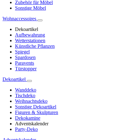
Zubehör für Möbel
Sonstige Möbel
Wohnaccessoires
Dekoartikel
Aufbewahrung
Wetterstationen
Künstliche Pflanzen
Spiegel
Spardosen
Paravents
Türstopper
Dekoartikel
Wanddeko
Tischdeko
Weihnachtsdeko
Sonstige Dekoartikel
Figuren & Skulpturen
Dekokamine
Adventskalender
Party-Deko
Adventskalender