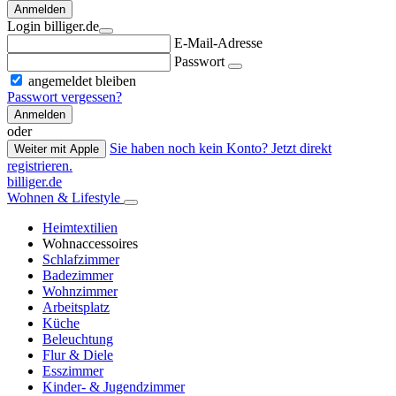
Anmelden
Login billiger.de
E-Mail-Adresse
Passwort
angemeldet bleiben
Passwort vergessen?
Anmelden
oder
Sie haben noch kein Konto? Jetzt direkt
Weiter mit Apple
registrieren.
billiger.de
Wohnen & Lifestyle
Heimtextilien
Wohnaccessoires
Schlafzimmer
Badezimmer
Wohnzimmer
Arbeitsplatz
Küche
Beleuchtung
Flur & Diele
Esszimmer
Kinder- & Jugendzimmer