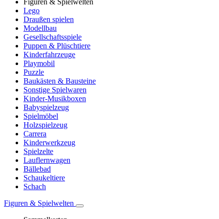
Figuren & Spielwelten
Lego
Draußen spielen
Modellbau
Gesellschaftsspiele
Puppen & Plüschtiere
Kinderfahrzeuge
Playmobil
Puzzle
Baukästen & Bausteine
Sonstige Spielwaren
Kinder-Musikboxen
Babyspielzeug
Spielmöbel
Holzspielzeug
Carrera
Kinderwerkzeug
Spielzelte
Lauflernwagen
Bällebad
Schaukeltiere
Schach
Figuren & Spielwelten