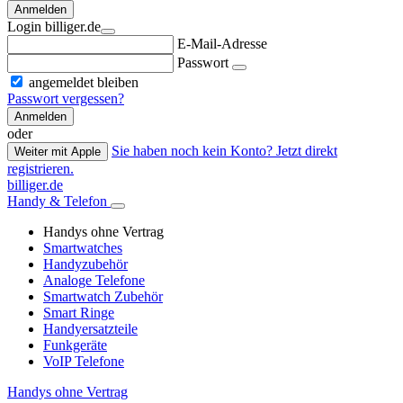
Anmelden
Login billiger.de
E-Mail-Adresse
Passwort
angemeldet bleiben
Passwort vergessen?
Anmelden
oder
Sie haben noch kein Konto? Jetzt direkt
Weiter mit Apple
registrieren.
billiger.de
Handy & Telefon
Handys ohne Vertrag
Smartwatches
Handyzubehör
Analoge Telefone
Smartwatch Zubehör
Smart Ringe
Handyersatzteile
Funkgeräte
VoIP Telefone
Handys ohne Vertrag