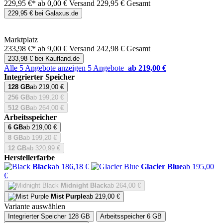
229,95 €*
ab 0,00 € Versand
229,95 € Gesamt
229,95 € bei Galaxus.de
Marktplatz
233,98 €*
ab 9,00 € Versand
242,98 € Gesamt
233,98 € bei Kaufland.de
Alle 5 Angebote anzeigen
5 Angebote
ab 219,00 €
Integrierter Speicher
128 GB
ab 219,00 €
256 GB
ab 199,20 €
512 GB
ab 264,00 €
Arbeitsspeicher
6 GB
ab 219,00 €
8 GB
ab 199,20 €
12 GB
ab 320,99 €
Herstellerfarbe
Black
ab 186,18 €
Glacier Blue
ab 195,00
€
Midnight Black
ab 264,00 €
Mist Purple
ab 219,00 €
Variante auswählen
Integrierter Speicher
128 GB
Arbeitsspeicher
6 GB