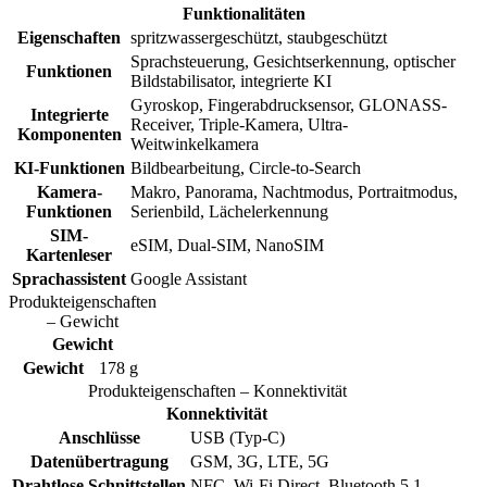
Funktionalitäten
Eigenschaften
spritzwassergeschützt, staubgeschützt
Sprachsteuerung, Gesichtserkennung, optischer
Funktionen
Bildstabilisator, integrierte KI
Gyroskop, Fingerabdrucksensor, GLONASS-
Integrierte
Receiver, Triple-Kamera, Ultra-
Komponenten
Weitwinkelkamera
KI-Funktionen
Bildbearbeitung, Circle-to-Search
Kamera-
Makro, Panorama, Nachtmodus, Portraitmodus,
Funktionen
Serienbild, Lächelerkennung
SIM-
eSIM, Dual-SIM, NanoSIM
Kartenleser
Sprachassistent
Google Assistant
Produkteigenschaften
– Gewicht
Gewicht
Gewicht
178 g
Produkteigenschaften – Konnektivität
Konnektivität
Anschlüsse
USB (Typ-C)
Datenübertragung
GSM, 3G, LTE, 5G
Drahtlose Schnittstellen
NFC, Wi-Fi Direct, Bluetooth 5.1