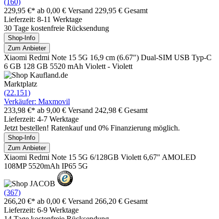
(160)
229,95 €*
ab 0,00 € Versand
229,95 € Gesamt
Lieferzeit: 8-11 Werktage
30 Tage kostenfreie Rücksendung
Shop-Info
Zum Anbieter
Xiaomi Redmi Note 15 5G 16,9 cm (6.67") Dual-SIM USB Typ-C
6 GB 128 GB 5520 mAh Violett - Violett
Marktplatz
(22.151)
Verkäufer: Maxmovil
233,98 €*
ab 9,00 € Versand
242,98 € Gesamt
Lieferzeit: 4-7 Werktage
Jetzt bestellen! Ratenkauf und 0% Finanzierung möglich.
Shop-Info
Zum Anbieter
Xiaomi Redmi Note 15 5G 6/128GB Violett 6,67" AMOLED
108MP 5520mAh IP65 5G
(367)
266,20 €*
ab 0,00 € Versand
266,20 € Gesamt
Lieferzeit: 6-9 Werktage
14 Tage kostenfreie Rücksendung