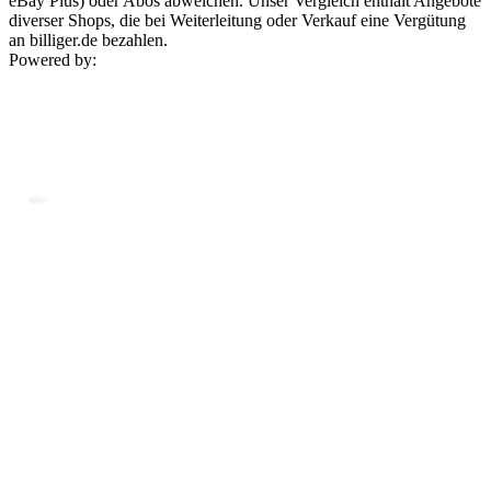
eBay Plus) oder Abos abweichen. Unser Vergleich enthält Angebote
diverser Shops, die bei Weiterleitung oder Verkauf eine Vergütung
an billiger.de bezahlen.
Powered by: