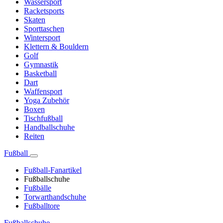
Wassersport
Racketsports
Skaten
Sporttaschen
Wintersport
Klettern & Bouldern
Golf
Gymnastik
Basketball
Dart
Waffensport
Yoga Zubehör
Boxen
Tischfußball
Handballschuhe
Reiten
Fußball
Fußball-Fanartikel
Fußballschuhe
Fußbälle
Torwarthandschuhe
Fußballtore
Fußballschuhe