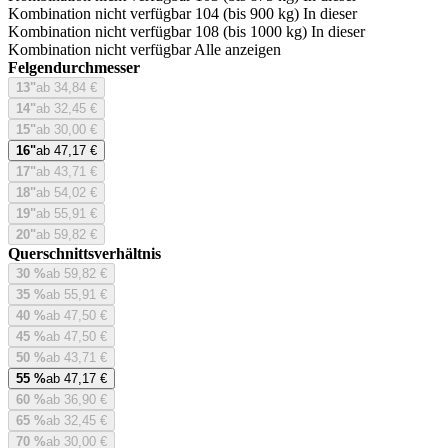
Kombination nicht verfügbar
104 (bis 900 kg)
In dieser
Kombination nicht verfügbar
108 (bis 1000 kg)
In dieser
Kombination nicht verfügbar
Alle anzeigen
Felgendurchmesser
13"
ab 34,84 €
14"
ab 32,45 €
15"
ab 30,00 €
16"
ab 47,17 €
17"
ab 43,71 €
18"
ab 54,02 €
19"
ab 55,91 €
20"
ab 59,82 €
Querschnittsverhältnis
30 %
ab 59,82 €
35 %
ab 55,91 €
40 %
ab 47,50 €
45 %
ab 47,50 €
50 %
ab 43,71 €
55 %
ab 47,17 €
60 %
ab 36,90 €
65 %
ab 32,45 €
70 %
ab 30,00 €