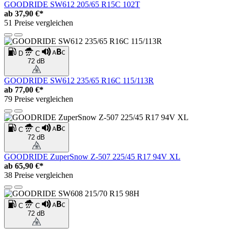
GOODRIDE SW612 205/65 R15C 102T
ab
37,90 €*
51 Preise vergleichen
D
C
72 dB
GOODRIDE SW612 235/65 R16C 115/113R
ab
77,00 €*
79 Preise vergleichen
C
C
72 dB
GOODRIDE ZuperSnow Z-507 225/45 R17 94V XL
ab
65,90 €*
38 Preise vergleichen
C
C
72 dB