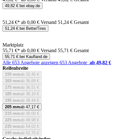
49,82 € bei ebay.de
51,24 €*
ab 0,00 € Versand
51,24 € Gesamt
51,24 € bei BetterTires
Marktplatz
55,71 €*
ab 0,00 € Versand
55,71 € Gesamt
55,71 € bei Kaufland.de
Alle 653 Angebote anzeigen
653 Angebote
ab 49,82 €
Reifenbreite
155 mm
ab 32,45 €
165 mm
ab 36,69 €
175 mm
ab 36,51 €
185 mm
ab 36,10 €
195 mm
ab 38,44 €
205 mm
ab 47,17 €
215 mm
ab 30,00 €
225 mm
ab 49,98 €
235 mm
ab 54,02 €
245 mm
ab 52,75 €
Geschwindigkeitsindex