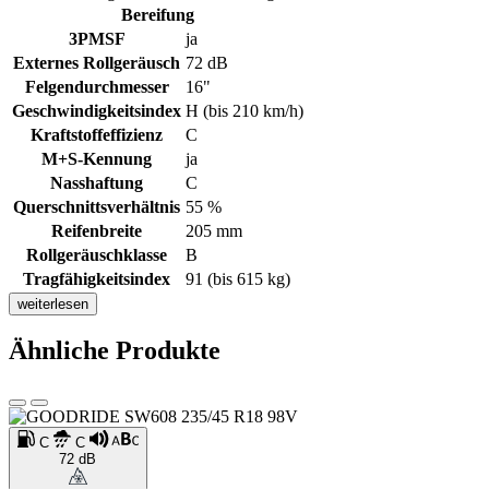
Bereifung
3PMSF
ja
Externes Rollgeräusch
72 dB
Felgendurchmesser
16"
Geschwindigkeitsindex
H (bis 210 km/h)
Kraftstoffeffizienz
C
M+S-Kennung
ja
Nasshaftung
C
Querschnittsverhältnis
55 %
Reifenbreite
205 mm
Rollgeräuschklasse
B
Tragfähigkeitsindex
91 (bis 615 kg)
weiterlesen
Ähnliche Produkte
C
C
72 dB