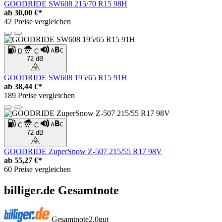
GOODRIDE SW608 215/70 R15 98H
ab
30,00 €*
42 Preise vergleichen
D
C
72 dB
GOODRIDE SW608 195/65 R15 91H
ab
38,44 €*
189 Preise vergleichen
C
C
72 dB
GOODRIDE ZuperSnow Z-507 215/55 R17 98V
ab
55,27 €*
60 Preise vergleichen
billiger.de Gesamtnote
Gesamtnote
2,0
gut