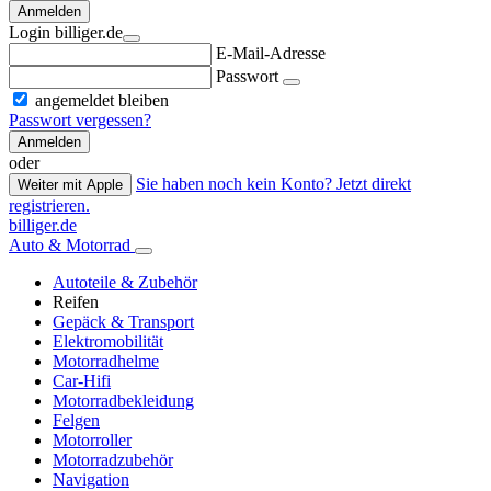
Anmelden
Login billiger.de
E-Mail-Adresse
Passwort
angemeldet bleiben
Passwort vergessen?
Anmelden
oder
Sie haben noch kein Konto? Jetzt direkt
Weiter mit Apple
registrieren.
billiger.de
Auto & Motorrad
Autoteile & Zubehör
Reifen
Gepäck & Transport
Elektromobilität
Motorradhelme
Car-Hifi
Motorradbekleidung
Felgen
Motorroller
Motorradzubehör
Navigation