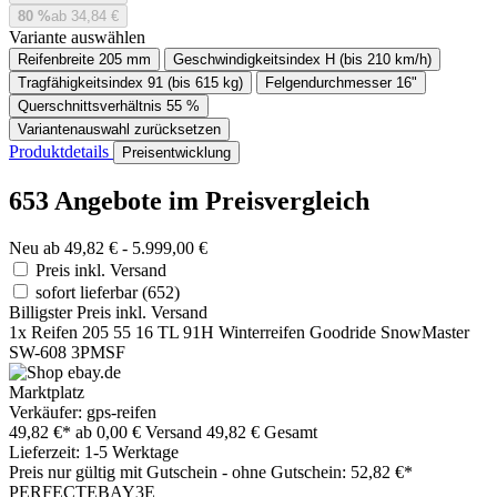
80 %
ab 34,84 €
Variante auswählen
Reifenbreite
205 mm
Geschwindigkeitsindex
H (bis 210 km/h)
Tragfähigkeitsindex
91 (bis 615 kg)
Felgendurchmesser
16"
Querschnittsverhältnis
55 %
Variantenauswahl zurücksetzen
Produktdetails
Preisentwicklung
653 Angebote im Preisvergleich
Neu ab 49,82 € - 5.999,00 €
Preis inkl. Versand
sofort lieferbar
(652)
Billigster Preis inkl. Versand
1x Reifen 205 55 16 TL 91H Winterreifen Goodride SnowMaster
SW-608 3PMSF
Marktplatz
Verkäufer: gps-reifen
49,82 €*
ab 0,00 € Versand
49,82 € Gesamt
Lieferzeit: 1-5 Werktage
Preis nur gültig mit
Gutschein -
ohne Gutschein: 52,82 €*
PERFECTEBAY3E