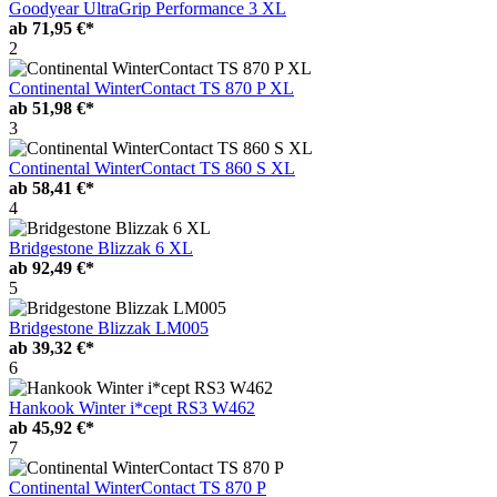
Goodyear UltraGrip Performance 3 XL
ab
71,95 €*
2
Continental WinterContact TS 870 P XL
ab
51,98 €*
3
Continental WinterContact TS 860 S XL
ab
58,41 €*
4
Bridgestone Blizzak 6 XL
ab
92,49 €*
5
Bridgestone Blizzak LM005
ab
39,32 €*
6
Hankook Winter i*cept RS3 W462
ab
45,92 €*
7
Continental WinterContact TS 870 P