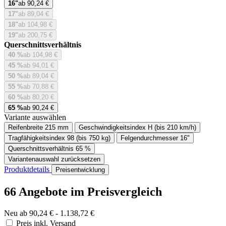
16"
ab 90,24 €
17"
ab 89,04 €
18"
ab 104,98 €
19"
ab 200,75 €
Querschnittsverhältnis
40 %
ab 104,98 €
45 %
ab 94,01 €
50 %
ab 89,04 €
55 %
ab 70,88 €
60 %
ab 80,20 €
65 %
ab 90,24 €
Variante auswählen
Reifenbreite
215 mm
Geschwindigkeitsindex
H (bis 210 km/h)
Tragfähigkeitsindex
98 (bis 750 kg)
Felgendurchmesser
16"
Querschnittsverhältnis
65 %
Variantenauswahl zurücksetzen
Produktdetails
Preisentwicklung
66 Angebote im Preisvergleich
Neu ab 90,24 € - 1.138,72 €
Preis inkl. Versand