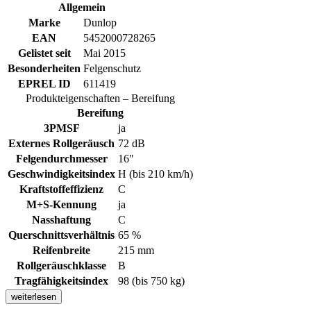
Allgemein
Marke
Dunlop
EAN
5452000728265
Gelistet seit
Mai 2015
Besonderheiten
Felgenschutz
EPREL ID
611419
Produkteigenschaften – Bereifung
Bereifung
3PMSF
ja
Externes Rollgeräusch
72 dB
Felgendurchmesser
16"
Geschwindigkeitsindex
H (bis 210 km/h)
Kraftstoffeffizienz
C
M+S-Kennung
ja
Nasshaftung
C
Querschnittsverhältnis
65 %
Reifenbreite
215 mm
Rollgeräuschklasse
B
Tragfähigkeitsindex
98 (bis 750 kg)
weiterlesen