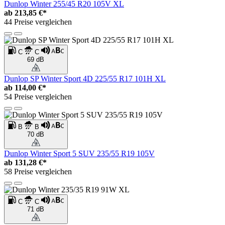
Dunlop Winter 255/45 R20 105V XL
ab
213,85 €*
44 Preise vergleichen
C
C
69 dB
Dunlop SP Winter Sport 4D 225/55 R17 101H XL
ab
114,00 €*
54 Preise vergleichen
B
B
70 dB
Dunlop Winter Sport 5 SUV 235/55 R19 105V
ab
131,28 €*
58 Preise vergleichen
C
C
71 dB