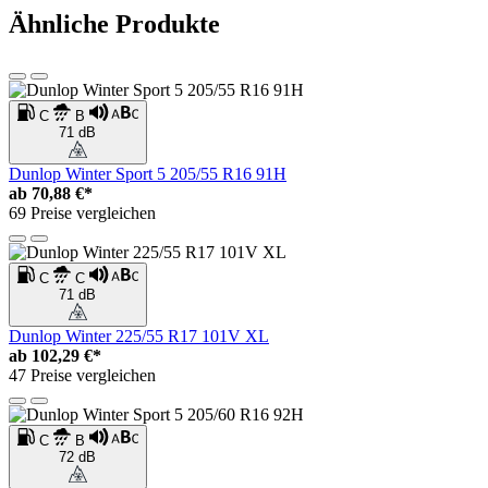
Ähnliche Produkte
C
B
71 dB
Dunlop Winter Sport 5 205/55 R16 91H
ab
70,88 €*
69 Preise vergleichen
C
C
71 dB
Dunlop Winter 225/55 R17 101V XL
ab
102,29 €*
47 Preise vergleichen
C
B
72 dB