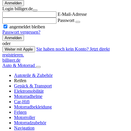
Anmelden
Login billiger.de
E-Mail-Adresse
Passwort
angemeldet bleiben
Passwort vergessen?
Anmelden
oder
Sie haben noch kein Konto? Jetzt direkt
Weiter mit Apple
registrieren.
billiger.de
Auto & Motorrad
Autoteile & Zubehör
Reifen
Gepäck & Transport
Elektromobilität
Motorradhelme
Car-Hifi
Motorradbekleidung
Felgen
Motorroller
Motorradzubehör
Navigation