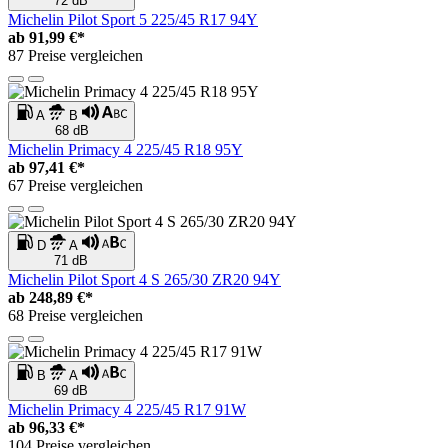
72 dB
Michelin Pilot Sport 5 225/45 R17 94Y
ab
91,99 €*
87 Preise vergleichen
A
B
68 dB
Michelin Primacy 4 225/45 R18 95Y
ab
97,41 €*
67 Preise vergleichen
D
A
71 dB
Michelin Pilot Sport 4 S 265/30 ZR20 94Y
ab
248,89 €*
68 Preise vergleichen
B
A
69 dB
Michelin Primacy 4 225/45 R17 91W
ab
96,33 €*
104 Preise vergleichen