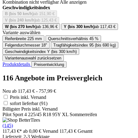
Kombination nicht verfügbar
Alle anzeigen
Geschwindigkeitsindex
B (bis 50 km/h)
ab 151,90 €
V (bis 240 km/h)
ab 125,43 €
W (bis 270 km/h)
ab 136,96 €
Y (bis 300 km/h)
ab 117,43 €
Variante auswählen
Reifenbreite
225 mm
Querschnittsverhältnis
45 %
Felgendurchmesser
18"
Tragfähigkeitsindex
95 (bis 690 kg)
Geschwindigkeitsindex
Y (bis 300 km/h)
Variantenauswahl zurücksetzen
Produktdetails
Preisentwicklung
116 Angebote im Preisvergleich
Neu ab 117,43 € - 757,99 €
Preis inkl. Versand
sofort lieferbar
(91)
Billigster Preis inkl. Versand
Pilot Sport 4 225/45 R18 95Y XL Sommerreifen
(145)
117,43 €*
ab 0,00 € Versand
117,43 € Gesamt
Lieferzeit: 2-3 Werktage