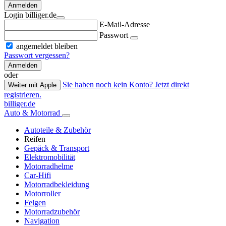
Anmelden
Login billiger.de
E-Mail-Adresse
Passwort
angemeldet bleiben
Passwort vergessen?
Anmelden
oder
Sie haben noch kein Konto? Jetzt direkt
Weiter mit Apple
registrieren.
billiger.de
Auto & Motorrad
Autoteile & Zubehör
Reifen
Gepäck & Transport
Elektromobilität
Motorradhelme
Car-Hifi
Motorradbekleidung
Motorroller
Felgen
Motorradzubehör
Navigation