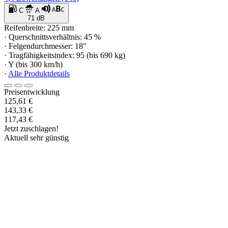
C
A
71 dB
Reifenbreite: 225 mm
· Querschnittsverhältnis: 45 %
· Felgendurchmesser: 18"
· Tragfähigkeitsindex: 95 (bis 690 kg)
· Y (bis 300 km/h)
·
Alle Produktdetails
Preisentwicklung
125,61 €
143,33 €
117,43 €
Jetzt zuschlagen!
Aktuell sehr günstig