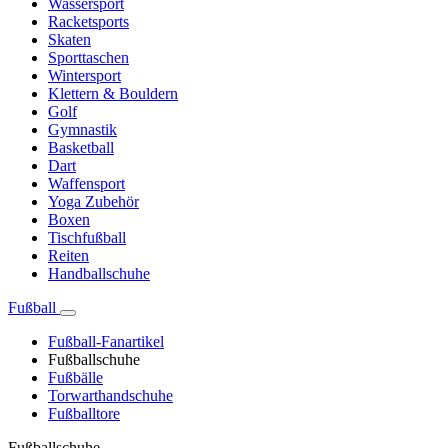
Wassersport
Racketsports
Skaten
Sporttaschen
Wintersport
Klettern & Bouldern
Golf
Gymnastik
Basketball
Dart
Waffensport
Yoga Zubehör
Boxen
Tischfußball
Reiten
Handballschuhe
Fußball
Fußball-Fanartikel
Fußballschuhe
Fußbälle
Torwarthandschuhe
Fußballtore
Fußballschuhe