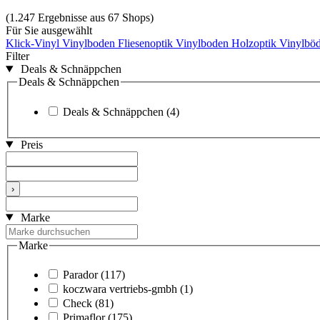
(1.247 Ergebnisse aus 67 Shops)
Für Sie ausgewählt
Klick-Vinyl
Vinylboden Fliesenoptik
Vinylboden Holzoptik
Vinylböd
Filter
Deals & Schnäppchen
Deals & Schnäppchen
Deals & Schnäppchen
(4)
Preis
›
Marke
Marke
Parador
(117)
koczwara vertriebs-gmbh
(1)
Check
(81)
Primaflor
(175)