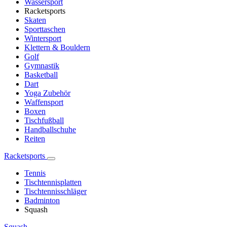
Wassersport
Racketsports
Skaten
Sporttaschen
Wintersport
Klettern & Bouldern
Golf
Gymnastik
Basketball
Dart
Yoga Zubehör
Waffensport
Boxen
Tischfußball
Handballschuhe
Reiten
Racketsports
Tennis
Tischtennisplatten
Tischtennisschläger
Badminton
Squash
Squash