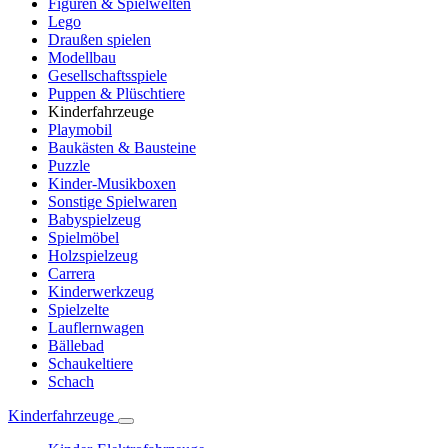
Figuren & Spielwelten
Lego
Draußen spielen
Modellbau
Gesellschaftsspiele
Puppen & Plüschtiere
Kinderfahrzeuge
Playmobil
Baukästen & Bausteine
Puzzle
Kinder-Musikboxen
Sonstige Spielwaren
Babyspielzeug
Spielmöbel
Holzspielzeug
Carrera
Kinderwerkzeug
Spielzelte
Lauflernwagen
Bällebad
Schaukeltiere
Schach
Kinderfahrzeuge